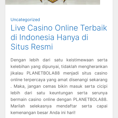
Uncategorized
Live Casino Online Terbaik
di Indonesia Hanya di
Situs Resmi
Dengan lebih dari satu keistimewaan serta
kelebihan yang dipunyai, tidaklah mengherankan
jikalau PLANETBOLA88 menjadi situs casino
online terpercaya yang amat disenangi sekarang
. Maka, jangan cemas bikin masuk serta cicipi
lebih dari satu keuntungan serta serunya
bermain casino online dengan PLANETBOLA88.
Marilah selekasnya mendaftar serta capai
kemenangan besar Anda ini hari!