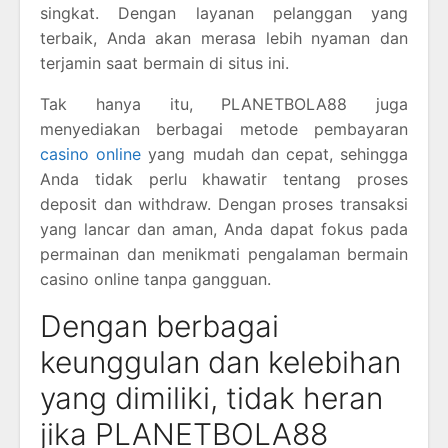
singkat. Dengan layanan pelanggan yang
terbaik, Anda akan merasa lebih nyaman dan
terjamin saat bermain di situs ini.
Tak hanya itu, PLANETBOLA88 juga
menyediakan berbagai metode pembayaran
casino online
yang mudah dan cepat, sehingga
Anda tidak perlu khawatir tentang proses
deposit dan withdraw. Dengan proses transaksi
yang lancar dan aman, Anda dapat fokus pada
permainan dan menikmati pengalaman bermain
casino online tanpa gangguan.
Dengan berbagai
keunggulan dan kelebihan
yang dimiliki, tidak heran
jika PLANETBOLA88