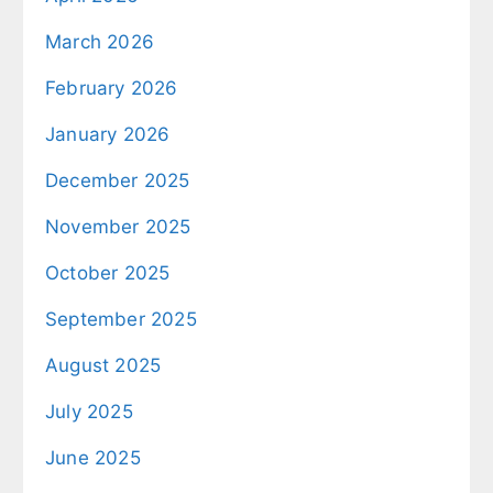
March 2026
February 2026
January 2026
December 2025
November 2025
October 2025
September 2025
August 2025
July 2025
June 2025