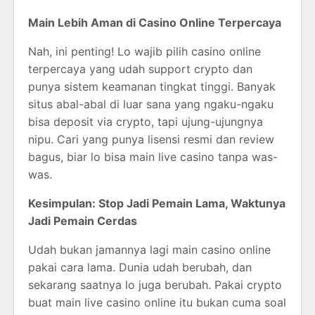
Main Lebih Aman di Casino Online Terpercaya
Nah, ini penting! Lo wajib pilih casino online
terpercaya yang udah support crypto dan
punya sistem keamanan tingkat tinggi. Banyak
situs abal-abal di luar sana yang ngaku-ngaku
bisa deposit via crypto, tapi ujung-ujungnya
nipu. Cari yang punya lisensi resmi dan review
bagus, biar lo bisa main live casino tanpa was-
was.
Kesimpulan: Stop Jadi Pemain Lama, Waktunya
Jadi Pemain Cerdas
Udah bukan jamannya lagi main casino online
pakai cara lama. Dunia udah berubah, dan
sekarang saatnya lo juga berubah. Pakai crypto
buat main live casino online itu bukan cuma soal