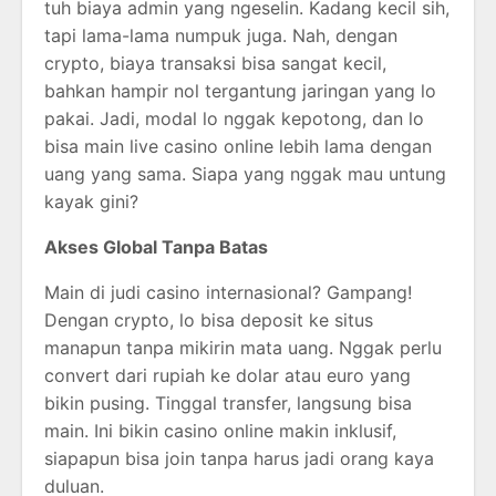
tuh biaya admin yang ngeselin. Kadang kecil sih,
tapi lama-lama numpuk juga. Nah, dengan
crypto, biaya transaksi bisa sangat kecil,
bahkan hampir nol tergantung jaringan yang lo
pakai. Jadi, modal lo nggak kepotong, dan lo
bisa main live casino online lebih lama dengan
uang yang sama. Siapa yang nggak mau untung
kayak gini?
Akses Global Tanpa Batas
Main di judi casino internasional? Gampang!
Dengan crypto, lo bisa deposit ke situs
manapun tanpa mikirin mata uang. Nggak perlu
convert dari rupiah ke dolar atau euro yang
bikin pusing. Tinggal transfer, langsung bisa
main. Ini bikin casino online makin inklusif,
siapapun bisa join tanpa harus jadi orang kaya
duluan.