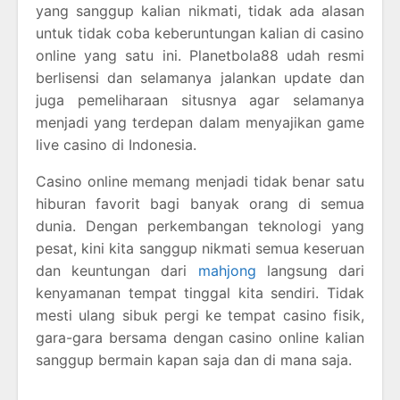
yang sanggup kalian nikmati, tidak ada alasan
untuk tidak coba keberuntungan kalian di casino
online yang satu ini. Planetbola88 udah resmi
berlisensi dan selamanya jalankan update dan
juga pemeliharaan situsnya agar selamanya
menjadi yang terdepan dalam menyajikan game
live casino di Indonesia.
Casino online memang menjadi tidak benar satu
hiburan favorit bagi banyak orang di semua
dunia. Dengan perkembangan teknologi yang
pesat, kini kita sanggup nikmati semua keseruan
dan keuntungan dari
mahjong
langsung dari
kenyamanan tempat tinggal kita sendiri. Tidak
mesti ulang sibuk pergi ke tempat casino fisik,
gara-gara bersama dengan casino online kalian
sanggup bermain kapan saja dan di mana saja.