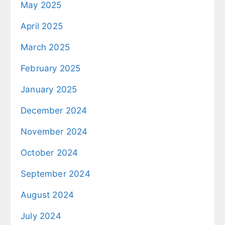
May 2025
April 2025
March 2025
February 2025
January 2025
December 2024
November 2024
October 2024
September 2024
August 2024
July 2024