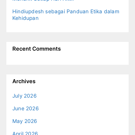
Hindiupdesh sebagai Panduan Etika dalam
Kehidupan
Recent Comments
Archives
July 2026
June 2026
May 2026
April 2026