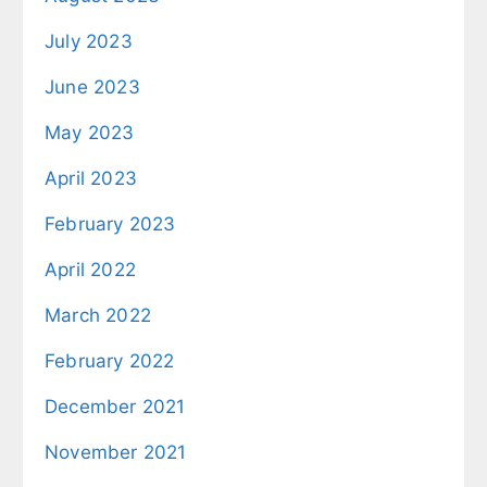
July 2023
June 2023
May 2023
April 2023
February 2023
April 2022
March 2022
February 2022
December 2021
November 2021