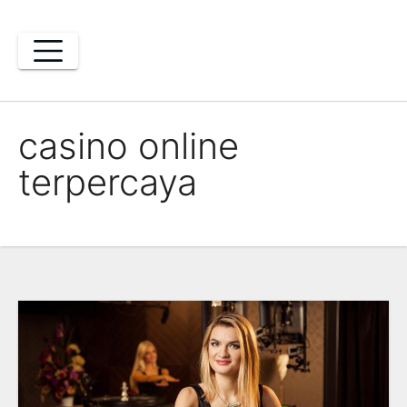
Skip
to
content
casino online
terpercaya