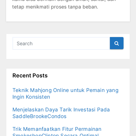
tetap menikmati proses tanpa beban.
Recent Posts
Teknik Mahjong Online untuk Pemain yang
Ingin Konsisten
Menjelaskan Daya Tarik Investasi Pada
SaddleBrookeCondos
Trik Memanfaatkan Fitur Permainan
SmokeshopClinton Secara Optimal