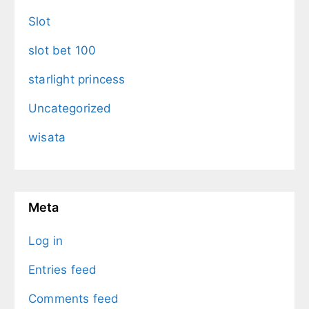
Slot
slot bet 100
starlight princess
Uncategorized
wisata
Meta
Log in
Entries feed
Comments feed