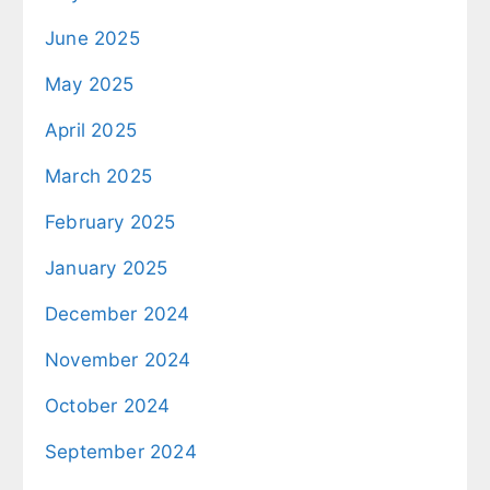
June 2025
May 2025
April 2025
March 2025
February 2025
January 2025
December 2024
November 2024
October 2024
September 2024