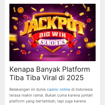
Kenapa Banyak Platform
Tiba Tiba Viral di 2025
Belakangan ini dunia
casino online
di Indonesia
terasa makin ramai. Bukan cuma karena jumlah
platform yang bertambah, tapi juga karena