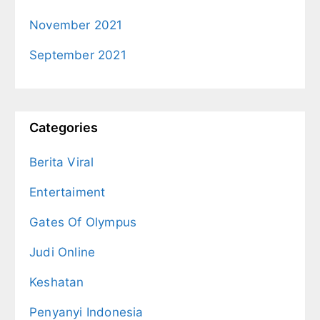
November 2021
September 2021
Categories
Berita Viral
Entertaiment
Gates Of Olympus
Judi Online
Keshatan
Penyanyi Indonesia