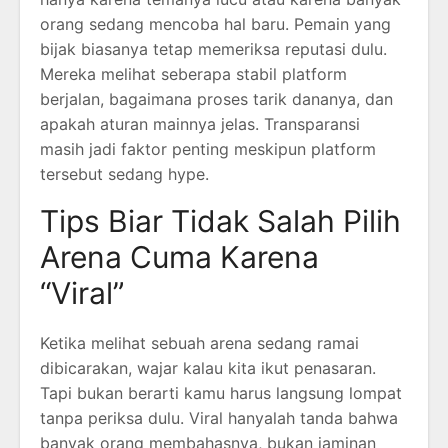
orang sedang mencoba hal baru. Pemain yang
bijak biasanya tetap memeriksa reputasi dulu.
Mereka melihat seberapa stabil platform
berjalan, bagaimana proses tarik dananya, dan
apakah aturan mainnya jelas. Transparansi
masih jadi faktor penting meskipun platform
tersebut sedang hype.
Tips Biar Tidak Salah Pilih
Arena Cuma Karena
“Viral”
Ketika melihat sebuah arena sedang ramai
dibicarakan, wajar kalau kita ikut penasaran.
Tapi bukan berarti kamu harus langsung lompat
tanpa periksa dulu. Viral hanyalah tanda bahwa
banyak orang membahasnya, bukan jaminan