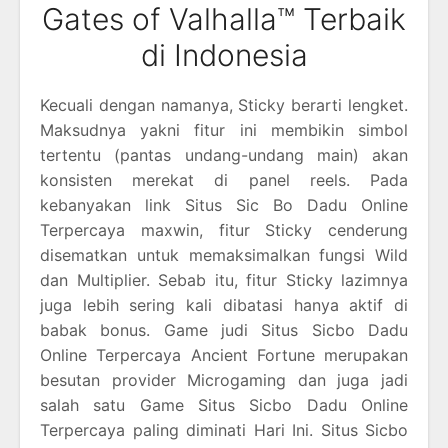
Gates of Valhalla™ Terbaik
di Indonesia
Kecuali dengan namanya, Sticky berarti lengket.
Maksudnya yakni fitur ini membikin simbol
tertentu (pantas undang-undang main) akan
konsisten merekat di panel reels. Pada
kebanyakan link Situs Sic Bo Dadu Online
Terpercaya maxwin, fitur Sticky cenderung
disematkan untuk memaksimalkan fungsi Wild
dan Multiplier. Sebab itu, fitur Sticky lazimnya
juga lebih sering kali dibatasi hanya aktif di
babak bonus. Game judi Situs Sicbo Dadu
Online Terpercaya Ancient Fortune merupakan
besutan provider Microgaming dan juga jadi
salah satu Game Situs Sicbo Dadu Online
Terpercaya paling diminati Hari Ini. Situs Sicbo