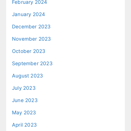
February 2024
January 2024
December 2023
November 2023
October 2023
September 2023
August 2023
July 2023
June 2023
May 2023
April 2023