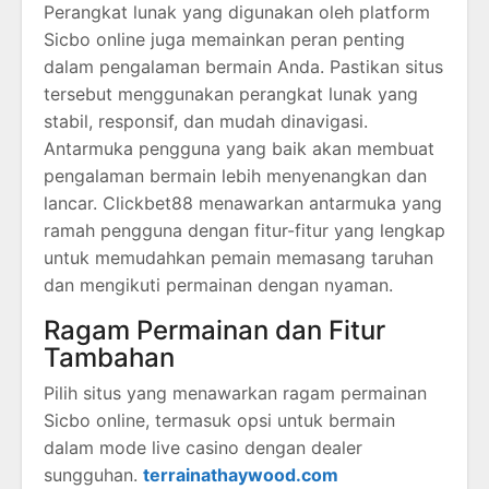
Perangkat lunak yang digunakan oleh platform
Sicbo online juga memainkan peran penting
dalam pengalaman bermain Anda. Pastikan situs
tersebut menggunakan perangkat lunak yang
stabil, responsif, dan mudah dinavigasi.
Antarmuka pengguna yang baik akan membuat
pengalaman bermain lebih menyenangkan dan
lancar. Clickbet88 menawarkan antarmuka yang
ramah pengguna dengan fitur-fitur yang lengkap
untuk memudahkan pemain memasang taruhan
dan mengikuti permainan dengan nyaman.
Ragam Permainan dan Fitur
Tambahan
Pilih situs yang menawarkan ragam permainan
Sicbo online, termasuk opsi untuk bermain
dalam mode live casino dengan dealer
sungguhan.
terrainathaywood.com