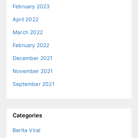
February 2023
April 2022
March 2022
February 2022
December 2021
November 2021
September 2021
Categories
Berita Viral