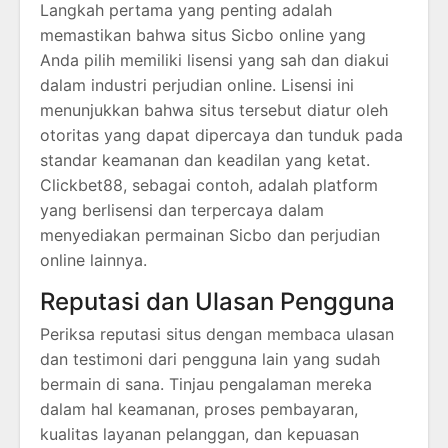
Langkah pertama yang penting adalah
memastikan bahwa situs Sicbo online yang
Anda pilih memiliki lisensi yang sah dan diakui
dalam industri perjudian online. Lisensi ini
menunjukkan bahwa situs tersebut diatur oleh
otoritas yang dapat dipercaya dan tunduk pada
standar keamanan dan keadilan yang ketat.
Clickbet88, sebagai contoh, adalah platform
yang berlisensi dan terpercaya dalam
menyediakan permainan Sicbo dan perjudian
online lainnya.
Reputasi dan Ulasan Pengguna
Periksa reputasi situs dengan membaca ulasan
dan testimoni dari pengguna lain yang sudah
bermain di sana. Tinjau pengalaman mereka
dalam hal keamanan, proses pembayaran,
kualitas layanan pelanggan, dan kepuasan