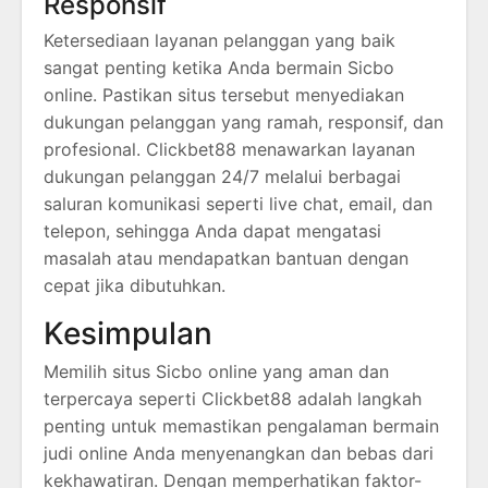
Responsif
Ketersediaan layanan pelanggan yang baik
sangat penting ketika Anda bermain Sicbo
online. Pastikan situs tersebut menyediakan
dukungan pelanggan yang ramah, responsif, dan
profesional. Clickbet88 menawarkan layanan
dukungan pelanggan 24/7 melalui berbagai
saluran komunikasi seperti live chat, email, dan
telepon, sehingga Anda dapat mengatasi
masalah atau mendapatkan bantuan dengan
cepat jika dibutuhkan.
Kesimpulan
Memilih situs Sicbo online yang aman dan
terpercaya seperti Clickbet88 adalah langkah
penting untuk memastikan pengalaman bermain
judi online Anda menyenangkan dan bebas dari
kekhawatiran. Dengan memperhatikan faktor-