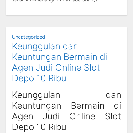
Uncategorized
Keunggulan dan
Keuntungan Bermain di
Agen Judi Online Slot
Depo 10 Ribu
Keunggulan dan
Keuntungan Bermain di
Agen Judi Online Slot
Depo 10 Ribu