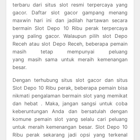
terbaru dari situs slot resmi terpercaya yang
gacor. Daftar slot gacor gampang menang
maxwin hari ini dan jadilah hartawan secara
bermain Slot Depo 10 Ribu perak terpercaya
yang paling gacor. Walaupun pilih slot Depo
Receh atau slot Depo Receh, beberapa pemain
masih tetap mempunyai peluang
yang masih sama untuk meraih kemenangan
besar.
Dengan terhubung situs slot gacor dan situs
Slot Depo 10 Ribu perak, beberapa pemain bisa
nikmati pengalaman bermain slot yang memikat
dan hebat . Maka, jangan sangsi untuk coba
keberuntungan Anda dan bersatulah dengan
komune pemain slot yang selalu cari peluang
untuk meraih kemenangan besar. Slot Depo 10
Ribu perak sekarang jadi opsi yang terkenal