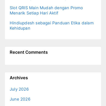
Slot QRIS Main Mudah dengan Promo
Menarik Setiap Hari Aktif
Hindiupdesh sebagai Panduan Etika dalam
Kehidupan
Recent Comments
Archives
July 2026
June 2026