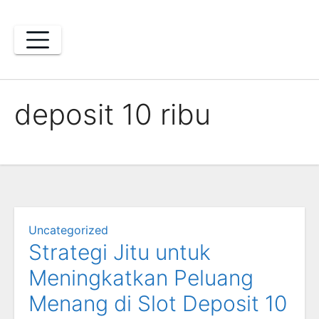
Skip
to
content
deposit 10 ribu
Uncategorized
Strategi Jitu untuk
Meningkatkan Peluang
Menang di Slot Deposit 10