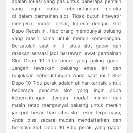
adalah lokasi yang pas untuk beberapa pemain
yang ingin coba keberuntungan mereka
di dalam permainan slot. Tidak butuh khawatir
mengenai modal besar, karena dengan slot
Depo Receh ini, tiap orang mempunyai peluang
yang masih sama untuk meraih kemenangan.
Bersatulah saat ini di situs slot gacor dan
rasakan sensasi jadi hartawan lewat permainan
Slot Depo 10 Ribu perak yang paling gacor.
Jangan lewatkan peluang emas ini dan
tunjukkan keberuntungan Anda saat ini ! Slot
Depo 10 Ribu perak adalah pilihan terbaik untuk
beberapa pencinta slot yang ingin coba
keberuntungan dengan modal minim dan
masih tetap mempunyai peluang untuk meraih
jackpot besar. Dari situs slot resmi terpercaya,
Anda bisa secara mudah mendaftarkan dan
bermain Slot Depo 10 Ribu perak yang gacor