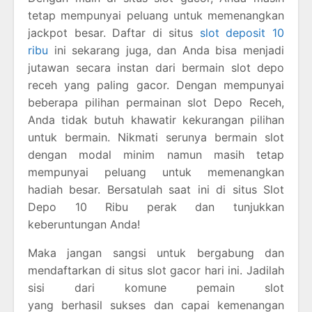
tetap mempunyai peluang untuk memenangkan
jackpot besar. Daftar di situs
slot deposit 10
ribu
ini sekarang juga, dan Anda bisa menjadi
jutawan secara instan dari bermain slot depo
receh yang paling gacor. Dengan mempunyai
beberapa pilihan permainan slot Depo Receh,
Anda tidak butuh khawatir kekurangan pilihan
untuk bermain. Nikmati serunya bermain slot
dengan modal minim namun masih tetap
mempunyai peluang untuk memenangkan
hadiah besar. Bersatulah saat ini di situs Slot
Depo 10 Ribu perak dan tunjukkan
keberuntungan Anda!
Maka jangan sangsi untuk bergabung dan
mendaftarkan di situs slot gacor hari ini. Jadilah
sisi dari komune pemain slot
yang berhasil sukses dan capai kemenangan