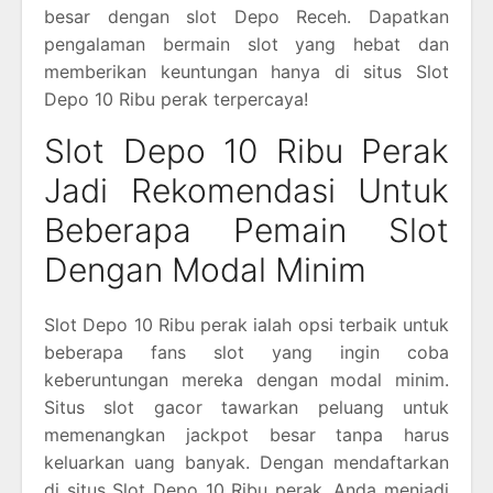
besar dengan slot Depo Receh. Dapatkan
pengalaman bermain slot yang hebat dan
memberikan keuntungan hanya di situs Slot
Depo 10 Ribu perak terpercaya!
Slot Depo 10 Ribu Perak
Jadi Rekomendasi Untuk
Beberapa Pemain Slot
Dengan Modal Minim
Slot Depo 10 Ribu perak ialah opsi terbaik untuk
beberapa fans slot yang ingin coba
keberuntungan mereka dengan modal minim.
Situs slot gacor tawarkan peluang untuk
memenangkan jackpot besar tanpa harus
keluarkan uang banyak. Dengan mendaftarkan
di situs Slot Depo 10 Ribu perak, Anda menjadi