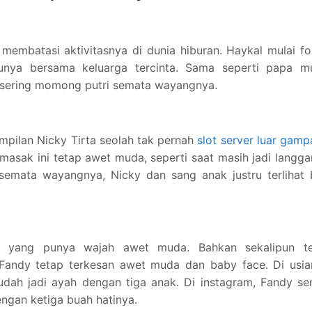
membatasi aktivitasnya di dunia hiburan. Haykal mulai f
unya bersama keluarga tercinta. Sama seperti papa m
a sering momong putri semata wayangnya.
ampilan Nicky Tirta seolah tak pernah
slot server luar gam
asak ini tetap awet muda, seperti saat masih jadi langg
semata wayangnya, Nicky dan sang anak justru terlihat 
or yang punya wajah awet muda. Bahkan sekalipun te
Fandy tetap terkesan awet muda dan baby face. Di usia
udah jadi ayah dengan tiga anak. Di instagram, Fandy se
gan ketiga buah hatinya.