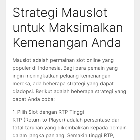
Strategi Mauslot
untuk Maksimalkan
Kemenangan Anda
Mauslot adalah permainan slot online yang
populer di Indonesia. Bagi para pemain yang
ingin meningkatkan peluang kemenangan
mereka, ada beberapa strategi yang dapat
diadopsi. Berikut adalah beberapa strategi yang
dapat Anda coba:
1. Pilih Slot dengan RTP Tinggi
RTP (Return to Player) adalah persentase dari
total taruhan yang dikembalikan kepada pemain
dalam jangka panjang. Semakin tinggi RTP,