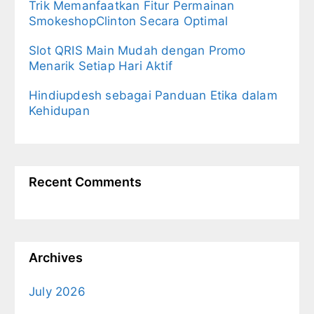
Trik Memanfaatkan Fitur Permainan
SmokeshopClinton Secara Optimal
Slot QRIS Main Mudah dengan Promo
Menarik Setiap Hari Aktif
Hindiupdesh sebagai Panduan Etika dalam
Kehidupan
Recent Comments
Archives
July 2026