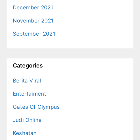
December 2021
November 2021
September 2021
Categories
Berita Viral
Entertaiment
Gates Of Olympus
Judi Online
Keshatan