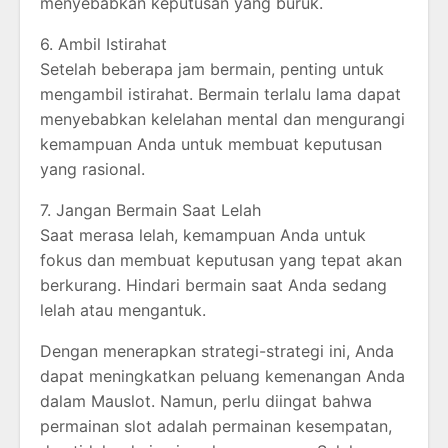
menyebabkan keputusan yang buruk.
6. Ambil Istirahat
Setelah beberapa jam bermain, penting untuk
mengambil istirahat. Bermain terlalu lama dapat
menyebabkan kelelahan mental dan mengurangi
kemampuan Anda untuk membuat keputusan
yang rasional.
7. Jangan Bermain Saat Lelah
Saat merasa lelah, kemampuan Anda untuk
fokus dan membuat keputusan yang tepat akan
berkurang. Hindari bermain saat Anda sedang
lelah atau mengantuk.
Dengan menerapkan strategi-strategi ini, Anda
dapat meningkatkan peluang kemenangan Anda
dalam Mauslot. Namun, perlu diingat bahwa
permainan slot adalah permainan kesempatan,