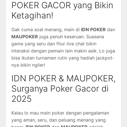
POKER GACOR yang Bikin
Ketagihan!
Gak cuma soal menang, main di
IDN POKER
dan
MAUPOKER
juga penuh keseruan. Suasana
game yang seru dan fitur live chat bikin
interaksi dengan pemain lain makin asik. Lo juga
bisa ikutan turnamen rutin yang hadiah jackpot-
nya bikin ngiler!
IDN POKER & MAUPOKER,
Surganya Poker Gacor di
2025
Kalau lo mau main poker dengan pengalaman
yang aman, seru, dan peluang menang yang