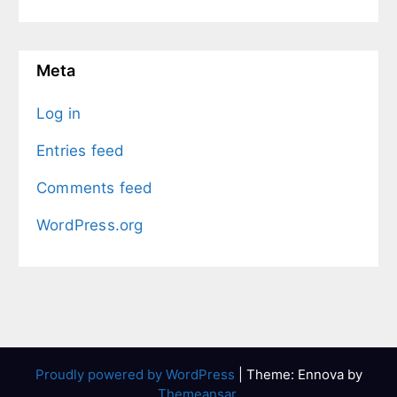
Meta
Log in
Entries feed
Comments feed
WordPress.org
Proudly powered by WordPress
|
Theme: Ennova by
Themeansar
.