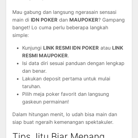
Mau gabung dan langsung ngerasain sensasi
main di
IDN POKER
dan
MAUPOKER
? Gampang
banget! Lo cuma perlu beberapa langkah
simple:
Kunjungi
LINK RESMI IDN POKER
atau
LINK
RESMI MAUPOKER
.
Isi data diri sesuai panduan dengan lengkap
dan benar.
Lakukan deposit pertama untuk mulai
taruhan.
Pilih meja poker favorit dan langsung
gaskeun permainan!
Dalam hitungan menit, lo udah bisa main dan
siap buat ngeraih kemenangan spektakuler.
Tips Jitu Biar Menang