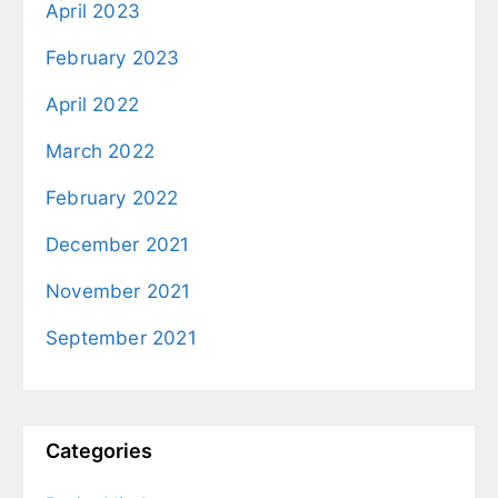
April 2023
February 2023
April 2022
March 2022
February 2022
December 2021
November 2021
September 2021
Categories