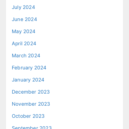
July 2024
June 2024
May 2024
April 2024
March 2024
February 2024
January 2024
December 2023
November 2023
October 2023
September 2023