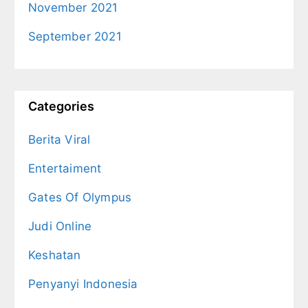
November 2021
September 2021
Categories
Berita Viral
Entertaiment
Gates Of Olympus
Judi Online
Keshatan
Penyanyi Indonesia