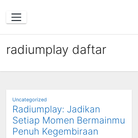
Skip
to
content
radiumplay daftar
Uncategorized
Radiumplay: Jadikan
Setiap Momen Bermainmu
Penuh Kegembiraan