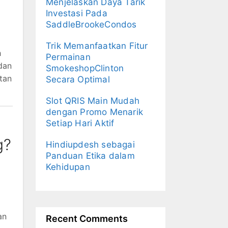
Menjelaskan Daya Tarik
Investasi Pada
SaddleBrookeCondos
Trik Memanfaatkan Fitur
h
Permainan
 dan
SmokeshopClinton
tan
Secara Optimal
Slot QRIS Main Mudah
dengan Promo Menarik
Setiap Hari Aktif
g?
Hindiupdesh sebagai
Panduan Etika dalam
Kehidupan
an
Recent Comments