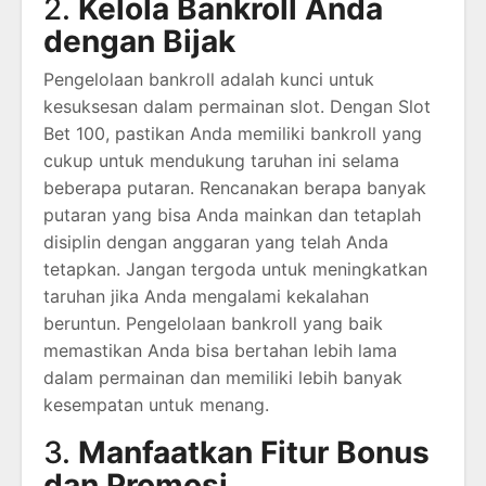
2.
Kelola Bankroll Anda
dengan Bijak
Pengelolaan bankroll adalah kunci untuk
kesuksesan dalam permainan slot. Dengan Slot
Bet 100, pastikan Anda memiliki bankroll yang
cukup untuk mendukung taruhan ini selama
beberapa putaran. Rencanakan berapa banyak
putaran yang bisa Anda mainkan dan tetaplah
disiplin dengan anggaran yang telah Anda
tetapkan. Jangan tergoda untuk meningkatkan
taruhan jika Anda mengalami kekalahan
beruntun. Pengelolaan bankroll yang baik
memastikan Anda bisa bertahan lebih lama
dalam permainan dan memiliki lebih banyak
kesempatan untuk menang.
3.
Manfaatkan Fitur Bonus
dan Promosi