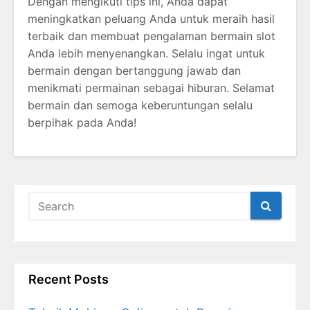
Dengan mengikuti tips ini, Anda dapat
meningkatkan peluang Anda untuk meraih hasil
terbaik dan membuat pengalaman bermain slot
Anda lebih menyenangkan. Selalu ingat untuk
bermain dengan bertanggung jawab dan
menikmati permainan sebagai hiburan. Selamat
bermain dan semoga keberuntungan selalu
berpihak pada Anda!
Recent Posts