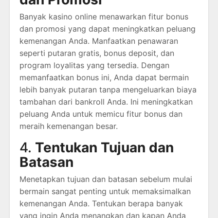
Banyak kasino online menawarkan fitur bonus
dan promosi yang dapat meningkatkan peluang
kemenangan Anda. Manfaatkan penawaran
seperti putaran gratis, bonus deposit, dan
program loyalitas yang tersedia. Dengan
memanfaatkan bonus ini, Anda dapat bermain
lebih banyak putaran tanpa mengeluarkan biaya
tambahan dari bankroll Anda. Ini meningkatkan
peluang Anda untuk memicu fitur bonus dan
meraih kemenangan besar.
4.
Tentukan Tujuan dan
Batasan
Menetapkan tujuan dan batasan sebelum mulai
bermain sangat penting untuk memaksimalkan
kemenangan Anda. Tentukan berapa banyak
yang ingin Anda menangkan dan kapan Anda