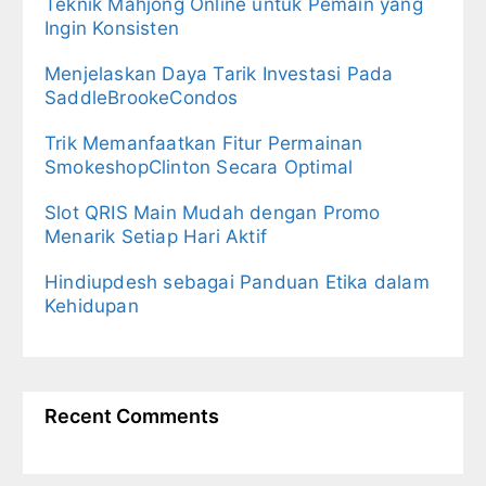
Teknik Mahjong Online untuk Pemain yang
Ingin Konsisten
Menjelaskan Daya Tarik Investasi Pada
SaddleBrookeCondos
Trik Memanfaatkan Fitur Permainan
SmokeshopClinton Secara Optimal
Slot QRIS Main Mudah dengan Promo
Menarik Setiap Hari Aktif
Hindiupdesh sebagai Panduan Etika dalam
Kehidupan
Recent Comments