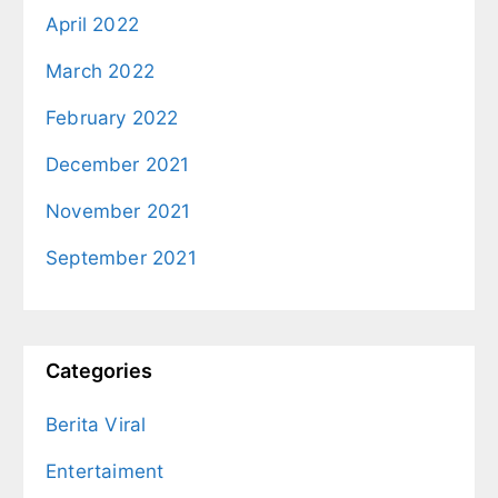
April 2022
March 2022
February 2022
December 2021
November 2021
September 2021
Categories
Berita Viral
Entertaiment