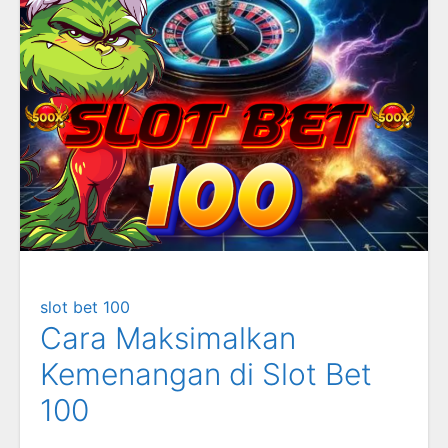
slot bet 100
Cara Maksimalkan
Kemenangan di Slot Bet
100