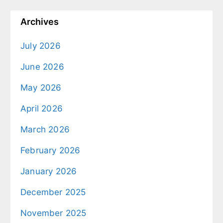
Archives
July 2026
June 2026
May 2026
April 2026
March 2026
February 2026
January 2026
December 2025
November 2025