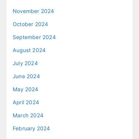
November 2024
October 2024
September 2024
August 2024
July 2024
June 2024
May 2024
April 2024
March 2024
February 2024