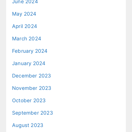
June 2024
May 2024
April 2024
March 2024
February 2024
January 2024
December 2023
November 2023
October 2023
September 2023
August 2023