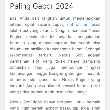
Paling Gacor 2024
Bila Anda cari langkah untuk memenangkan
jutaan rupiah secara cepat,
slot online nexus
ialah opsi yang akurat. Dengan memakai Nexus
Engine, mesin slot ini tawarkan pengalaman
bermain yang menyenangkan dan sudah bisa
dibuktikan hasilkan kemenangan hebat. Sebagai
rekomendasi terbaru, Nexus Slot adalah
permainan slot yang tidak hanya gampang
dimainkan, tapi juga mempunyai tingkat
kemenangan tinggi. Dengan gabungan menarik
di antara slot gacor dan Nexus Engine yang
inovatif, Anda bisa nikmati sensasi bermain slot
yang tidak pernah Anda rasa sebelumnya.
Nexus Slot tidak hanya berguna untuk pemain
yang ingin meraih jackpot besar, tapi juga jamin