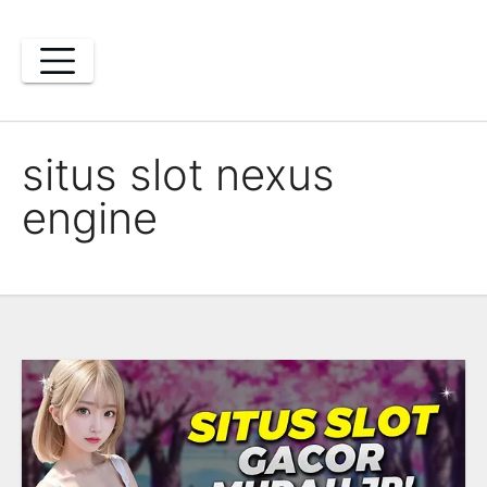
Skip
to
content
situs slot nexus
engine