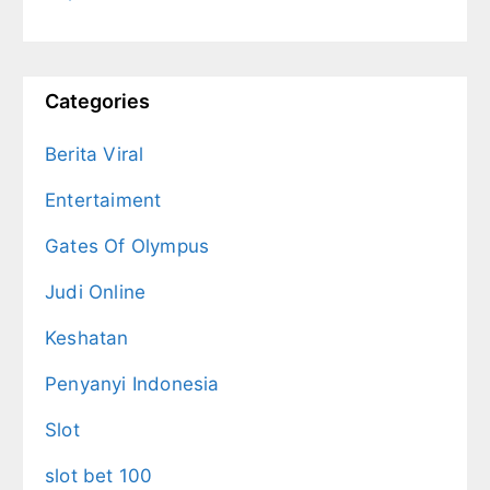
Categories
Berita Viral
Entertaiment
Gates Of Olympus
Judi Online
Keshatan
Penyanyi Indonesia
Slot
slot bet 100