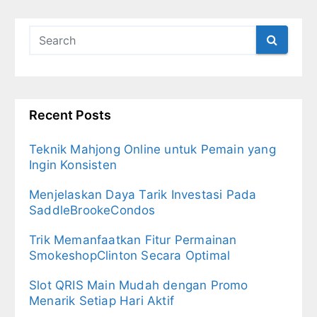
Recent Posts
Teknik Mahjong Online untuk Pemain yang
Ingin Konsisten
Menjelaskan Daya Tarik Investasi Pada
SaddleBrookeCondos
Trik Memanfaatkan Fitur Permainan
SmokeshopClinton Secara Optimal
Slot QRIS Main Mudah dengan Promo
Menarik Setiap Hari Aktif