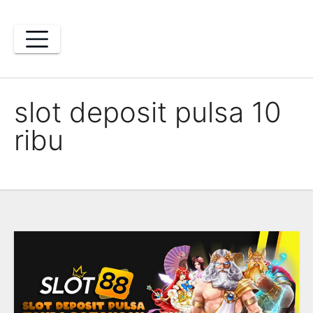
Skip
to
content
slot deposit pulsa 10
ribu