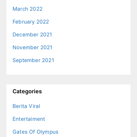
March 2022
February 2022
December 2021
November 2021
September 2021
Categories
Berita Viral
Entertaiment
Gates Of Olympus