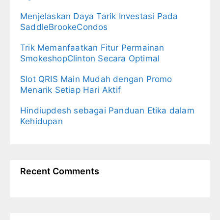
Menjelaskan Daya Tarik Investasi Pada
SaddleBrookeCondos
Trik Memanfaatkan Fitur Permainan
SmokeshopClinton Secara Optimal
Slot QRIS Main Mudah dengan Promo
Menarik Setiap Hari Aktif
Hindiupdesh sebagai Panduan Etika dalam
Kehidupan
Recent Comments