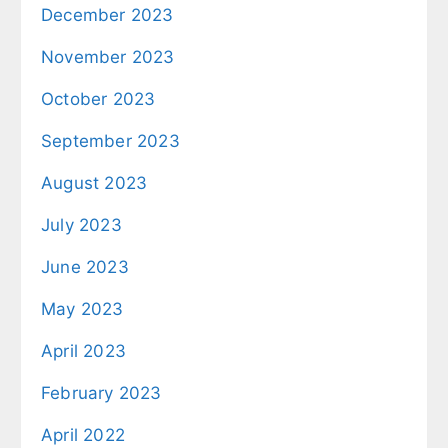
December 2023
November 2023
October 2023
September 2023
August 2023
July 2023
June 2023
May 2023
April 2023
February 2023
April 2022