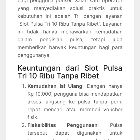
bagi pengguna ponsel. Salah satu operator
yang menyediakan solusi praktis untuk
kebutuhan ini adalah Tri dengan layanan
“Slot Pulsa Tri 10 Ribu Tanpa Ribet”. Layanan
ini tidak hanya menawarkan kemudahan
dalam pengisian pulsa, tetapi juga
memberikan banyak keuntungan bagi para
penggunanya.
Keuntungan dari Slot Pulsa
Tri 10 Ribu Tanpa Ribet
Kemudahan Isi Ulang
: Dengan hanya
Rp 10.000, pengguna bisa mendapatkan
akses langsung ke pulsa tanpa perlu
repot mencari atau membeli voucher
fisik.
Fleksibilitas Penggunaan
: Pulsa
tersebut dapat digunakan untuk