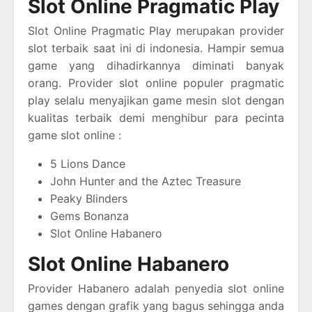
Slot Online Pragmatic Play
Slot Online Pragmatic Play merupakan provider
slot terbaik saat ini di indonesia. Hampir semua
game yang dihadirkannya diminati banyak
orang. Provider slot online populer pragmatic
play selalu menyajikan game mesin slot dengan
kualitas terbaik demi menghibur para pecinta
game slot online :
5 Lions Dance
John Hunter and the Aztec Treasure
Peaky Blinders
Gems Bonanza
Slot Online Habanero
Slot Online Habanero
Provider Habanero adalah penyedia slot online
games dengan grafik yang bagus sehingga anda