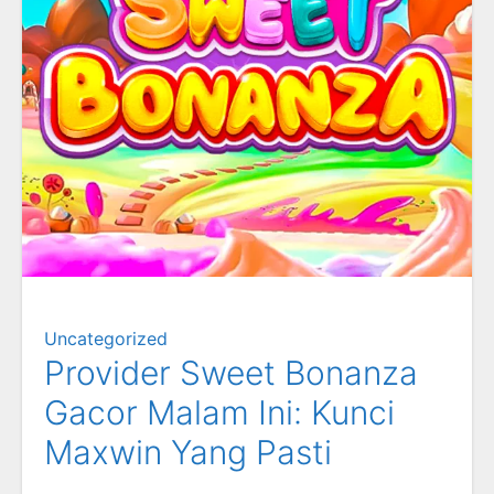
Uncategorized
Provider Sweet Bonanza
Gacor Malam Ini: Kunci
Maxwin Yang Pasti