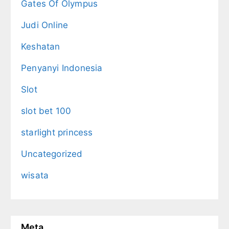
Gates Of Olympus
Judi Online
Keshatan
Penyanyi Indonesia
Slot
slot bet 100
starlight princess
Uncategorized
wisata
Meta