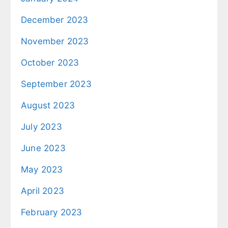
December 2023
November 2023
October 2023
September 2023
August 2023
July 2023
June 2023
May 2023
April 2023
February 2023