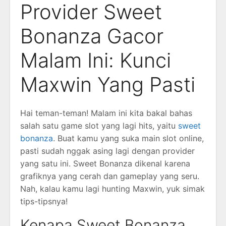
Provider Sweet
Bonanza Gacor
Malam Ini: Kunci
Maxwin Yang Pasti
Hai teman-teman! Malam ini kita bakal bahas
salah satu game slot yang lagi hits, yaitu
sweet
bonanza
. Buat kamu yang suka main slot online,
pasti sudah nggak asing lagi dengan provider
yang satu ini. Sweet Bonanza dikenal karena
grafiknya yang cerah dan gameplay yang seru.
Nah, kalau kamu lagi hunting Maxwin, yuk simak
tips-tipsnya!
Kenapa Sweet Bonanza