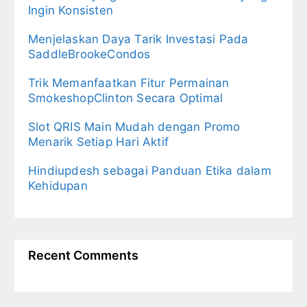
Ingin Konsisten
Menjelaskan Daya Tarik Investasi Pada
SaddleBrookeCondos
Trik Memanfaatkan Fitur Permainan
SmokeshopClinton Secara Optimal
Slot QRIS Main Mudah dengan Promo
Menarik Setiap Hari Aktif
Hindiupdesh sebagai Panduan Etika dalam
Kehidupan
Recent Comments