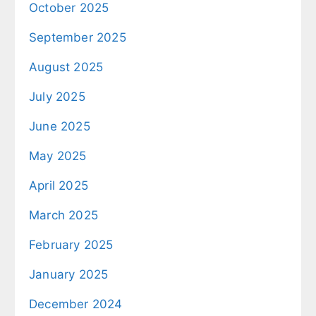
October 2025
September 2025
August 2025
July 2025
June 2025
May 2025
April 2025
March 2025
February 2025
January 2025
December 2024