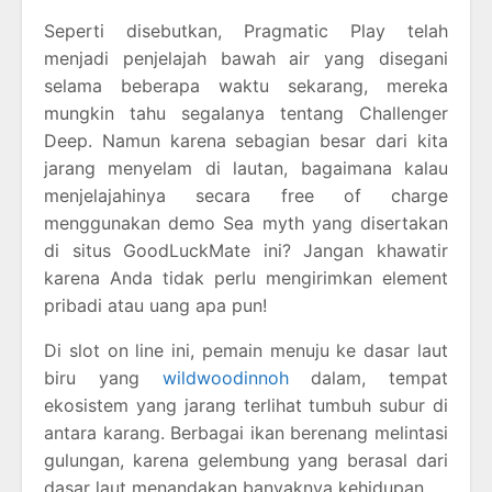
Seperti disebutkan, Pragmatic Play telah
menjadi penjelajah bawah air yang disegani
selama beberapa waktu sekarang, mereka
mungkin tahu segalanya tentang Challenger
Deep. Namun karena sebagian besar dari kita
jarang menyelam di lautan, bagaimana kalau
menjelajahinya secara free of charge
menggunakan demo Sea myth yang disertakan
di situs GoodLuckMate ini? Jangan khawatir
karena Anda tidak perlu mengirimkan element
pribadi atau uang apa pun!
Di slot on line ini, pemain menuju ke dasar laut
biru yang
wildwoodinnoh
dalam, tempat
ekosistem yang jarang terlihat tumbuh subur di
antara karang. Berbagai ikan berenang melintasi
gulungan, karena gelembung yang berasal dari
dasar laut menandakan banyaknya kehidupan.