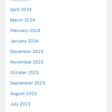
April 2024
March 2024
February 2024
January 2024
December 2023
November 2023
October 2023
September 2023
August 2023
July 2023