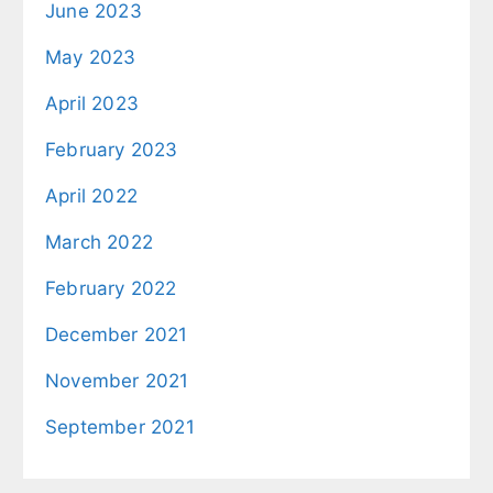
June 2023
May 2023
April 2023
February 2023
April 2022
March 2022
February 2022
December 2021
November 2021
September 2021