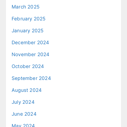
March 2025
February 2025
January 2025
December 2024
November 2024
October 2024
September 2024
August 2024
July 2024
June 2024
May 2024