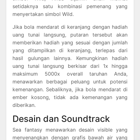
setidaknya satu kombinasi pemenang yang
menyertakan simbol Wild.
Jika bola mendarat di keranjang dengan hadiah
uang tunai langsung, putaran tersebut akan
memberikan hadiah yang sesuai dengan jumlah
yang ditampilkan di keranjang, terlepas dari
hasil gulungan lainnya. Kemungkinan hadiah
uang tunai langsung berkisar dari 1x hingga
maksimum 5000x overall taruhan Anda,
menawarkan berbagai peluang untuk potensi
kemenangan. Sebaliknya, jika bola mendarat di
ember kosong, tidak ada kemenangan yang
diberikan.
Desain dan Soundtrack
Sea fantasy menawarkan desain visible yang
menyenangkan dengan grafis bawah air yang