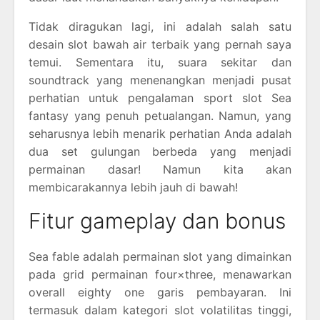
Tidak diragukan lagi, ini adalah salah satu
desain slot bawah air terbaik yang pernah saya
temui. Sementara itu, suara sekitar dan
soundtrack yang menenangkan menjadi pusat
perhatian untuk pengalaman sport slot Sea
fantasy yang penuh petualangan. Namun, yang
seharusnya lebih menarik perhatian Anda adalah
dua set gulungan berbeda yang menjadi
permainan dasar! Namun kita akan
membicarakannya lebih jauh di bawah!
Fitur gameplay dan bonus
Sea fable adalah permainan slot yang dimainkan
pada grid permainan four×three, menawarkan
overall eighty one garis pembayaran. Ini
termasuk dalam kategori slot volatilitas tinggi,