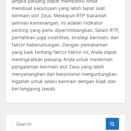
jangka panjang dapat membantu Anda
membuat keputusan yang lebih tepat saat
bermain slot Zeus. Meskipun RTP bukanlah
jaminan kemenangan, ini adalah indikator
penting yang perlu dipertimbangkan. Selain RTP,
perhatikan juga volatilitas, strategi bermain, dan
faktor keberuntungan. Dengan pemahaman
yang baik tentang faktor-faktor ini, Anda dapat
meningkatkan peluang Anda untuk menikmati
pengalaman bermain slot Zeus yang lebih
menyenangkan dan berpotensi menguntungkan.
Ingatlah untuk selalu bermain dengan bijak dan
bertanggung jawab.