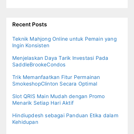
Recent Posts
Teknik Mahjong Online untuk Pemain yang
Ingin Konsisten
Menjelaskan Daya Tarik Investasi Pada
SaddleBrookeCondos
Trik Memanfaatkan Fitur Permainan
SmokeshopClinton Secara Optimal
Slot QRIS Main Mudah dengan Promo
Menarik Setiap Hari Aktif
Hindiupdesh sebagai Panduan Etika dalam
Kehidupan