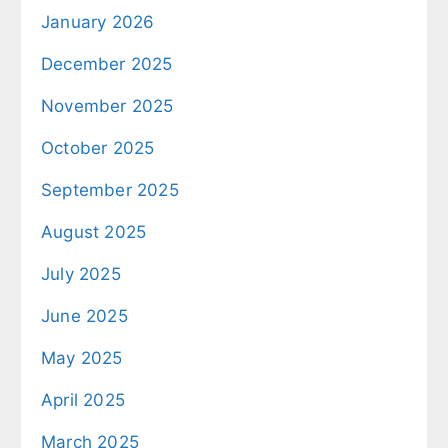
January 2026
December 2025
November 2025
October 2025
September 2025
August 2025
July 2025
June 2025
May 2025
April 2025
March 2025