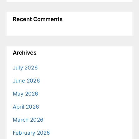
Recent Comments
Archives
July 2026
June 2026
May 2026
April 2026
March 2026
February 2026