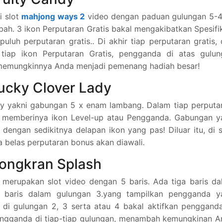
i slot
mahjong ways 2
video dengan paduan gulungan 5-4
h. 3 ikon Perputaran Gratis bakal mengakibatkan Spesifi
uluh perputaran gratis.. Di akhir tiap perputaran gratis,
k tiap ikon Perputaran Gratis, pengganda di atas gulun
ni memungkinnya Anda menjadi pemenang hadiah besar!
ucky Clover Lady
y yakni gabungan 5 x enam lambang. Dalam tiap perputar
a memberinya ikon Level-up atau Pengganda. Gabungan y
 dengan sedikitnya delapan ikon yang pas! Diluar itu, di 
ma belas perputaran bonus akan diawali.
Songkran Splash
merupakan slot video dengan 5 baris. Ada tiga baris da
ma baris dalam gulungan 3.yang tampilkan pengganda y
di gulungan 2, 3 serta atau 4 bakal aktifkan pengganda
 pengganda di tiap-tiap gulungan, menambah kemungkinan 