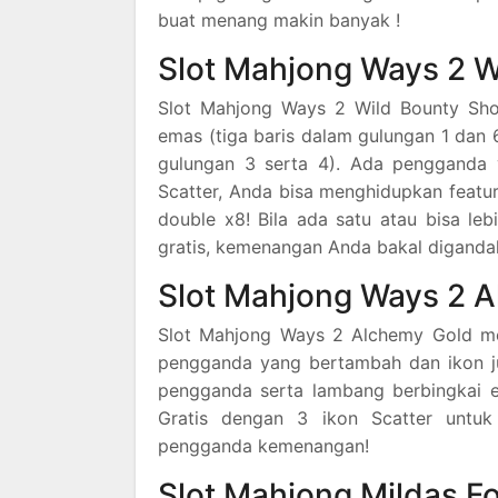
buat menang makin banyak !
Slot Mahjong Ways 2 
Slot Mahjong Ways 2 Wild Bounty Sho
emas (tiga baris dalam gulungan 1 dan 
gulungan 3 serta 4). Ada pengganda
Scatter, Anda bisa menghidupkan featur
double x8! Bila ada satu atau bisa l
gratis, kemenangan Anda bakal diganda
Slot Mahjong Ways 2 
Slot Mahjong Ways 2 Alchemy Gold me
pengganda yang bertambah dan ikon ju
pengganda serta lambang berbingkai em
Gratis dengan 3 ikon Scatter untuk
pengganda kemenangan!
Slot Mahjong Mildas F