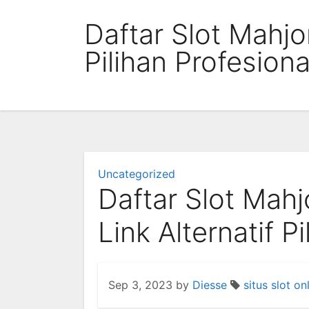
Skip
Daftar Slot Mahjo
to
content
Pilihan Profesiona
Uncategorized
Daftar Slot Mah
Link Alternatif P
Sep 3, 2023
by
Diesse
situs slot on