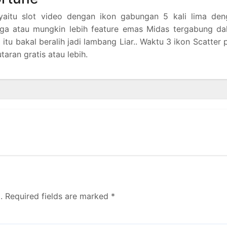
aitu slot video dengan ikon gabungan 5 kali lima den
ga atau mungkin lebih feature emas Midas tergabung da
i itu bakal beralih jadi lambang Liar.. Waktu 3 ikon Scatter 
aran gratis atau lebih.
.
Required fields are marked
*