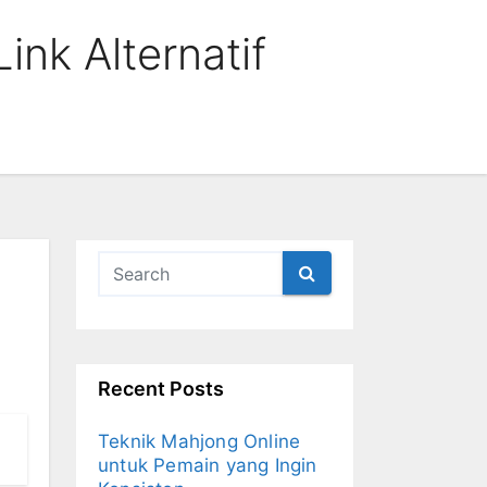
nk Alternatif
Recent Posts
Teknik Mahjong Online
untuk Pemain yang Ingin