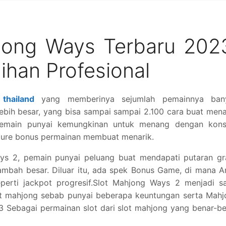
hjong Ways Terbaru 202
ilihan Profesional
 thailand
yang memberinya sejumlah pemainnya ban
bih besar, yang bisa sampai sampai 2.100 cara buat men
. Pemain punyai kemungkinan untuk menang dengan kons
eature bonus permainan membuat menarik.
s 2, pemain punyai peluang buat mendapati putaran gra
mbah besar. Diluar itu, ada spek Bonus Game, di mana A
erti jackpot progresif.Slot Mahjong Ways 2 menjadi sa
lot mahjong sebab punyai beberapa keuntungan serta Mah
 Sebagai permainan slot dari slot mahjong yang benar-b