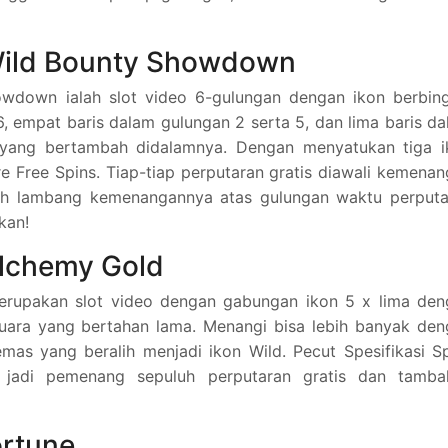
Wild Bounty Showdown
wdown ialah slot video 6-gulungan dengan ikon berbing
6, empat baris dalam gulungan 2 serta 5, dan lima baris d
 yang bertambah didalamnya. Dengan menyatukan tiga i
e Free Spins. Tiap-tiap perputaran gratis diawali kemena
ebih lambang kemenangannya atas gulungan waktu perputa
kan!
Alchemy Gold
rupakan slot video dengan gabungan ikon 5 x lima den
ara yang bertahan lama. Menangi bisa lebih banyak den
as yang beralih menjadi ikon Wild. Pecut Spesifikasi S
 jadi pemenang sepuluh perputaran gratis dan tamba
ortune