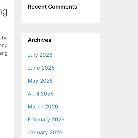
Recent Comments
ng
oba
Archives
jong
yang
July 2026
June 2026
May 2026
April 2026
March 2026
February 2026
January 2026