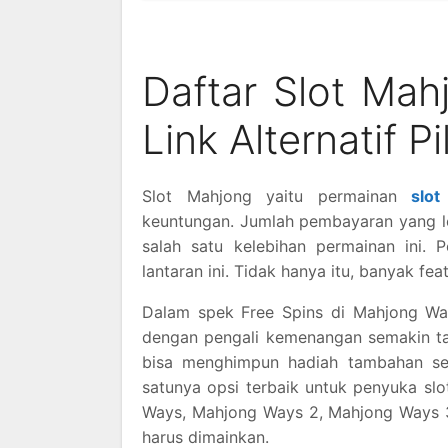
Daftar Slot Ma
Link Alternatif P
Slot Mahjong yaitu permainan
slot
keuntungan. Jumlah pembayaran yang le
salah satu kelebihan permainan ini
lantaran ini. Tidak hanya itu, banyak f
Dalam spek Free Spins di Mahjong Way
dengan pengali kemenangan semakin ta
bisa menghimpun hadiah tambahan sep
satunya opsi terbaik untuk penyuka s
Ways, Mahjong Ways 2, Mahjong Ways 3
harus dimainkan.