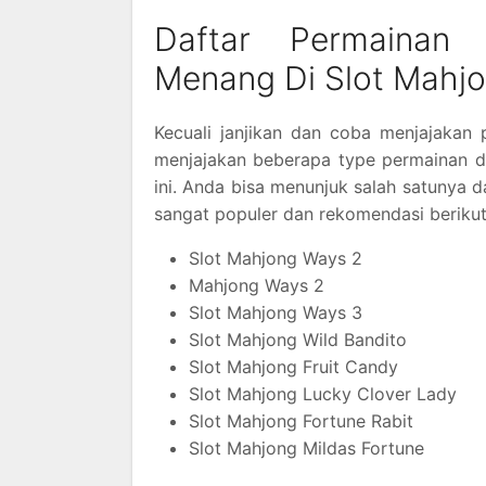
Daftar Permainan
Menang Di Slot Mahj
Kecuali janjikan dan coba menjajakan
menjajakan beberapa type permainan di
ini. Anda bisa menunjuk salah satunya 
sangat populer dan rekomendasi berikut 
Slot Mahjong Ways 2
Mahjong Ways 2
Slot Mahjong Ways 3
Slot Mahjong Wild Bandito
Slot Mahjong Fruit Candy
Slot Mahjong Lucky Clover Lady
Slot Mahjong Fortune Rabit
Slot Mahjong Mildas Fortune