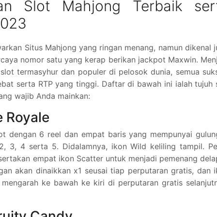
n Slot Mahjong Terbaik ser
2023
warkan Situs Mahjong yang ringan menang, namun dikenal 
rpercaya nomor satu yang kerap berikan jackpot Maxwin. Men
 slot termasyhur dan populer di pelosok dunia, semua suk
ebat serta RTP yang tinggi. Daftar di bawah ini ialah tujuh 
ng wajib Anda mainkan:
 Royale
lot dengan 6 reel dan empat baris yang mempunyai gulun
 3, 4 serta 5. Didalamnya, ikon Wild keliling tampil. P
 sertakan empat ikon Scatter untuk menjadi pemenang del
n akan dinaikkan x1 seusai tiap perputaran gratis, dan 
 mengarah ke bawah ke kiri di perputaran gratis selanjut
ruity Candy