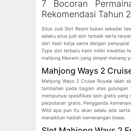
7 Bocoran Permaina
Rekomendasi Tahun 
Situs Judi Slot Resmi bukan sekedar ta
selaku situs judi slot terbaik serta te
dari hasil kerja sama dengan penyuplai
Type slot terbaru kami miliki kwalitas h
mahjong Maxwin yang simpel menang ya
Mahjong Ways 2 Cruise
Mahjong Ways 2 Cruise Royale ialah s
tambahan pada bagian atas gulungan 2,
mempunyai spesifikasi spin gratis yang
perputaran gratis. Pengganda kemenanga
Wild apa pun itu akan selalu ada serta
menaikkan hadiah kemenangan besar.
Slot Mahjong Ways 2 F