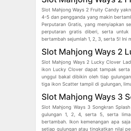
Slot Mahjong Ways 2 Fruity Candy yakn
4-5 dan pengganda yang makin bertamba
Perputaran Gratis, yang menyiapkan sep
perputaran gratis diberi, serta untu
bertambah sejumlah 1, 2, 3, serta 5! I
Slot Mahjong Ways 2 L
Slot Mahjong Ways 2 Lucky Clover Lad
ikon Lucky Clover dapat tampak sert
unggul bakal dibikin oleh tiap gulungan
tiga ikon Scatter tampil di gulungan, li
Slot Mahjong Ways 3 
Slot Mahjong Ways 3 Songkran Splash 
gulungan 1, 2, 4, serta 5, serta li
bertambah. Ikon kemenangan apa saja 
setiap gulungan atau tingkatkan nilai