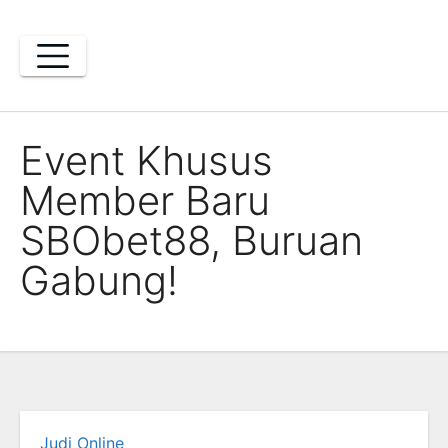
Skip
to
content
Event Khusus
Member Baru
SBObet88, Buruan
Gabung!
Judi Online