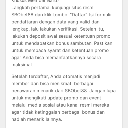
Khusus Member Baru?
Langkah pertama, kunjungi situs resmi
SBObet88 dan klik tombol “Daftar”. Isi formulir
pendaftaran dengan data yang valid dan
lengkap, lalu lakukan verifikasi. Setelah itu,
lakukan deposit awal sesuai ketentuan promo
untuk mendapatkan bonus sambutan. Pastikan
untuk membaca syarat dan ketentuan promo
agar Anda bisa memanfaatkannya secara
maksimal.
Setelah terdaftar, Anda otomatis menjadi
member dan bisa menikmati berbagai
penawaran menarik dari SBObet88. Jangan lupa
untuk mengikuti update promo dan event
melalui media sosial atau kanal resmi mereka
agar tidak ketinggalan berbagai bonus dan
hadiah menarik lainnya.