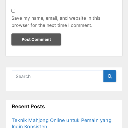
Save my name, email, and website in this
browser for the next time I comment.
Recent Posts
Teknik Mahjong Online untuk Pemain yang
Ingin Konsisten