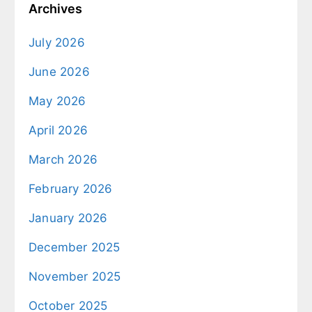
Archives
July 2026
June 2026
May 2026
April 2026
March 2026
February 2026
January 2026
December 2025
November 2025
October 2025