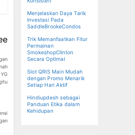
Konsisten
Menjelaskan Daya Tarik
Investasi Pada
SaddleBrookeCondos
ee
Trik Memanfaatkan Fitur
Permainan
SmokeshopClinton
ngan
Secara Optimal
nah
Slot QRIS Main Mudah
 YG
dengan Promo Menarik
itu
Setiap Hari Aktif
Hindiupdesh sebagai
Panduan Etika dalam
Kehidupan
nsi
ngan