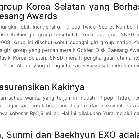
group Korea Selatan yang Berhas
aesang Awards
ngkin lebih mengenal girl group Twice, Secret Number, I
uh sebelum girl group tersebut terkenal ada grup SNSD 
008. Grup ini disebut-sebut sebagai girl group nation K
ya girl group yang pernah meraih Golden Disk Daesang Aw
 Musik Korea Selatan. SNSD meraih penghargaan utama it
he Year. Album yang mengantarkan kesuksesan mereka mer
gasuransikan Kakinya
n setiap wanita yang terjun di industri K-pop. Tidak he
bagai cara untuk bisa tampil cantik dan maksimal. Yura 
ya sebesar Rp5,9 miliar. Hal ini dilakukan Yura melalui s
, Sunmi dan Baekhyun EXO adal