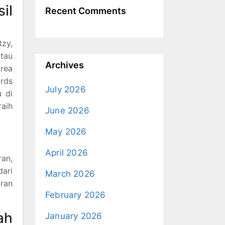
il
Recent Comments
tzy,
atau
Archives
orea
ards
July 2026
u di
aih
June 2026
May 2026
April 2026
ran,
dari
March 2026
aran
February 2026
ah
January 2026