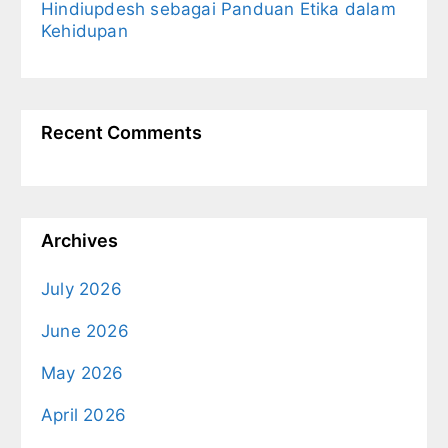
Hindiupdesh sebagai Panduan Etika dalam
Kehidupan
Recent Comments
Archives
July 2026
June 2026
May 2026
April 2026