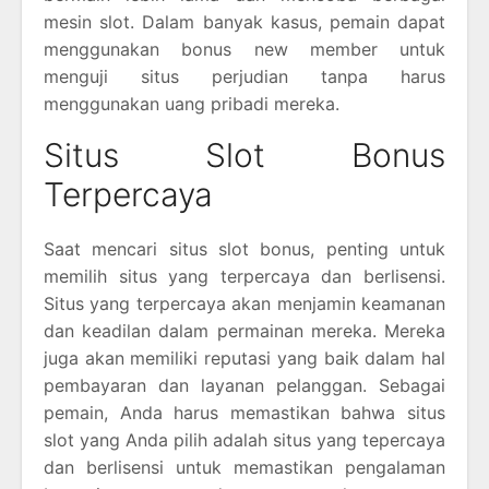
mesin slot. Dalam banyak kasus, pemain dapat
menggunakan bonus new member untuk
menguji situs perjudian tanpa harus
menggunakan uang pribadi mereka.
Situs Slot Bonus
Terpercaya
Saat mencari situs slot bonus, penting untuk
memilih situs yang terpercaya dan berlisensi.
Situs yang terpercaya akan menjamin keamanan
dan keadilan dalam permainan mereka. Mereka
juga akan memiliki reputasi yang baik dalam hal
pembayaran dan layanan pelanggan. Sebagai
pemain, Anda harus memastikan bahwa situs
slot yang Anda pilih adalah situs yang tepercaya
dan berlisensi untuk memastikan pengalaman