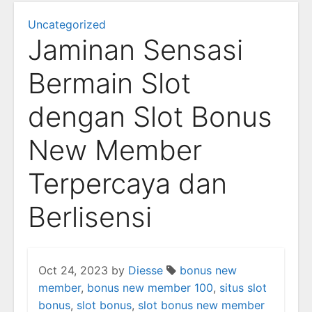
Uncategorized
Jaminan Sensasi
Bermain Slot
dengan Slot Bonus
New Member
Terpercaya dan
Berlisensi
Oct 24, 2023
by
Diesse
bonus new
member
,
bonus new member 100
,
situs slot
bonus
,
slot bonus
,
slot bonus new member