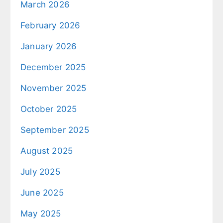
March 2026
February 2026
January 2026
December 2025
November 2025
October 2025
September 2025
August 2025
July 2025
June 2025
May 2025