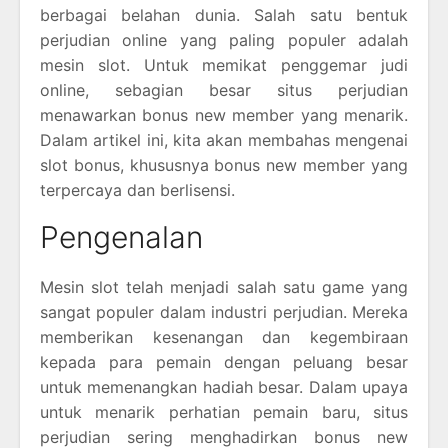
berbagai belahan dunia. Salah satu bentuk
perjudian online yang paling populer adalah
mesin slot. Untuk memikat penggemar judi
online, sebagian besar situs perjudian
menawarkan bonus new member yang menarik.
Dalam artikel ini, kita akan membahas mengenai
slot bonus, khususnya bonus new member yang
terpercaya dan berlisensi.
Pengenalan
Mesin slot telah menjadi salah satu game yang
sangat populer dalam industri perjudian. Mereka
memberikan kesenangan dan kegembiraan
kepada para pemain dengan peluang besar
untuk memenangkan hadiah besar. Dalam upaya
untuk menarik perhatian pemain baru, situs
perjudian sering menghadirkan bonus new