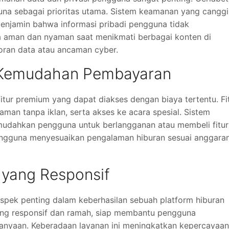
na sebagai prioritas utama. Sistem keamanan yang canggi
menjamin bahwa informasi pribadi pengguna tidak
sa aman dan nyaman saat menikmati berbagai konten di
coran data atau ancaman cyber.
n Kemudahan Pembayaran
itur premium yang dapat diakses dengan biaya tertentu. Fi
aman tanpa iklan, serta akses ke acara spesial. Sistem
dahkan pengguna untuk berlangganan atau membeli fitur
pengguna menyesuaikan pengalaman hiburan sesuai anggara
 yang Responsif
spek penting dalam keberhasilan sebuah platform hiburan
 yang responsif dan ramah, siap membantu pengguna
anyaan. Keberadaan layanan ini meningkatkan kepercayaan