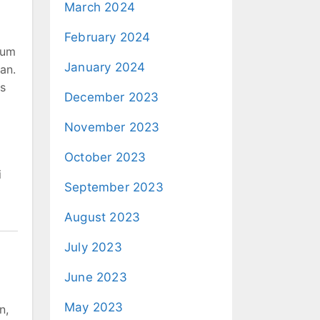
March 2024
February 2024
rum
January 2024
an.
s
December 2023
November 2023
October 2023
i
September 2023
August 2023
July 2023
June 2023
May 2023
n,