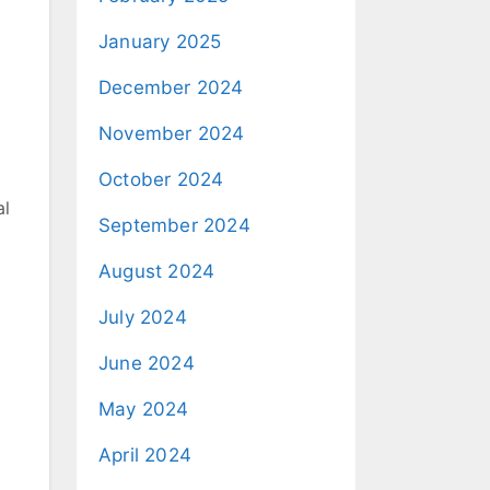
January 2025
December 2024
November 2024
October 2024
al
September 2024
August 2024
July 2024
June 2024
May 2024
April 2024