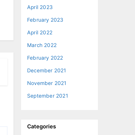
April 2023
February 2023
April 2022
March 2022
February 2022
December 2021
November 2021
September 2021
Categories