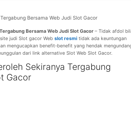
 Tergabung Bersama Web Judi Slot Gacor
– Tidak afdol bil
ite judi Slot gacor Web
slot resmi
tidak ada keuntungan
akan mengucapkan benefit-benefit yang hendak mengundan
unggulan dari link alternative Slot Web Slot Gacor.
roleh Sekiranya Tergabung
t Gacor