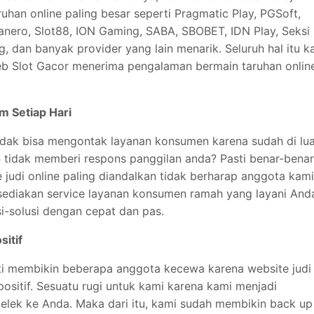
uhan online paling besar seperti Pragmatic Play, PGSoft,
nero, Slot88, ION Gaming, SABA, SBOBET, IDN Play, Seksi
, dan banyak provider yang lain menarik. Seluruh hal itu k
b Slot Gacor menerima pengalaman bermain taruhan onlin
 Setiap Hari
dak bisa mengontak layanan konsumen karena sudah di lua
 tidak memberi respons panggilan anda? Pasti benar-benar
judi online paling diandalkan tidak berharap anggota kami
i sediakan service layanan konsumen ramah yang layani And
i-solusi dengan cepat dan pas.
itif
sti membikin beberapa anggota kecewa karena website judi
positif. Sesuatu rugi untuk kami karena kami menjadi
lek ke Anda. Maka dari itu, kami sudah membikin back up