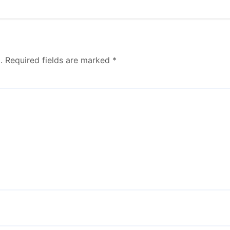
.
Required fields are marked
*