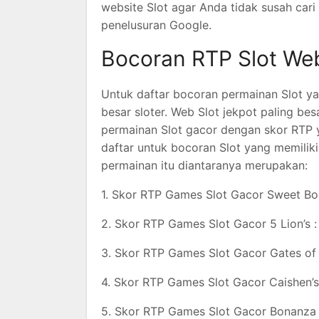
website Slot agar Anda tidak susah car
penelusuran Google.
Bocoran RTP Slot Web 
Untuk daftar bocoran permainan Slot yan
besar sloter. Web Slot jekpot paling 
permainan Slot gacor dengan skor RTP y
daftar untuk bocoran Slot yang memiliki 
permainan itu diantaranya merupakan:
1. Skor RTP Games Slot Gacor Sweet B
2. Skor RTP Games Slot Gacor 5 Lion’s :
3. Skor RTP Games Slot Gacor Gates of
4. Skor RTP Games Slot Gacor Caishen’s
5. Skor RTP Games Slot Gacor Bonanza 