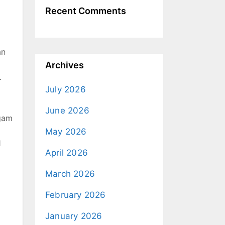
Recent Comments
an
Archives
.
July 2026
June 2026
agam
May 2026
1
April 2026
March 2026
February 2026
January 2026