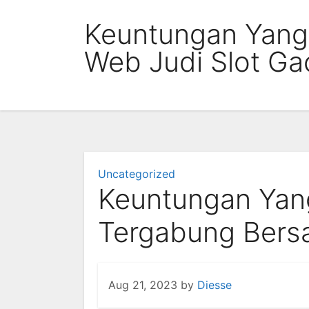
Skip
Keuntungan Yang
to
content
Web Judi Slot Ga
Uncategorized
Keuntungan Yang
Tergabung Bers
Aug 21, 2023
by
Diesse