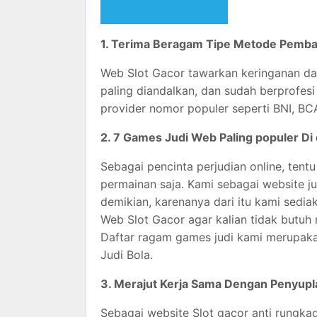
1. Terima Beragam Tipe Metode Pemba
Web Slot Gacor tawarkan keringanan dal
paling diandalkan, dan sudah berprofes
provider nomor populer seperti BNI, BCA
2. 7 Games Judi Web Paling populer Di
Sebagai pencinta perjudian online, tent
permainan saja. Kami sebagai website ju
demikian, karenanya dari itu kami sedia
Web Slot Gacor agar kalian tidak butuh 
Daftar ragam games judi kami merupakan
Judi Bola.
3. Merajut Kerja Sama Dengan Penyupl
Sebagai website Slot gacor anti rungka