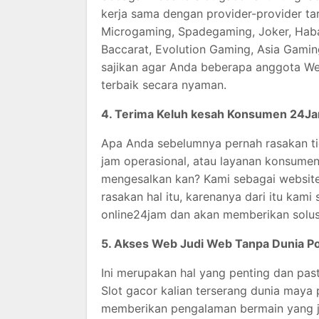
kerja sama dengan provider-provider tar
Microgaming, Spadegaming, Joker, Haba
Baccarat, Evolution Gaming, Asia Gaming
sajikan agar Anda beberapa anggota We
terbaik secara nyaman.
4. Terima Keluh kesah Konsumen 24Jam
Apa Anda sebelumnya pernah rasakan ti
jam operasional, atau layanan konsumen
mengesalkan kan? Kami sebagai website 
rasakan hal itu, karenanya dari itu kam
online24jam dan akan memberikan solus
5. Akses Web Judi Web Tanpa Dunia Pos
Ini merupakan hal yang penting dan pa
Slot gacor kalian terserang dunia maya 
memberikan pengalaman bermain yang je