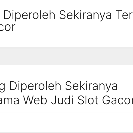
 Diperoleh Sekiranya T
cor
 Diperoleh Sekiranya
ama Web Judi Slot Gaco