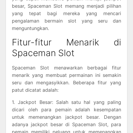
besar, Spaceman Slot memang menjadi pilihan
yang tepat bagi mereka yang mencari
pengalaman bermain slot yang seru dan
menguntungkan.
Fitur-fitur Menarik di
Spaceman Slot
Spaceman Slot menawarkan berbagai fitur
menarik yang membuat permainan ini semakin
seru dan mengasyikkan. Beberapa fitur yang
patut dicatat adalah:
1. Jackpot Besar: Salah satu hal yang paling
dicari oleh para pemain adalah kesempatan
untuk memenangkan jackpot besar. Dengan
adanya jackpot besar di Spaceman Slot, para
pemain memiliki peluang untuk memenangkan