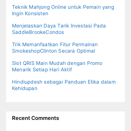
Teknik Mahjong Online untuk Pemain yang
Ingin Konsisten
Menjelaskan Daya Tarik Investasi Pada
SaddleBrookeCondos
Trik Memanfaatkan Fitur Permainan
SmokeshopClinton Secara Optimal
Slot QRIS Main Mudah dengan Promo
Menarik Setiap Hari Aktif
Hindiupdesh sebagai Panduan Etika dalam
Kehidupan
Recent Comments