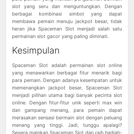
slot yang seru dan menguntungkan. Dengan
berbagai kombinasi simbol yang dapat
membawa pemain menuju jackpot besar, tidak
heran jika Spaceman Slot menjadi salah satu
permainan slot gacor yang paling diminati.
Kesimpulan
Spaceman Slot adalah permainan slot online
yang menawarkan berbagai fitur menarik bagi
para pemain. Dengan adanya kesempatan untuk
memenangkan jackpot besar, Spaceman Slot
menjadi pilihan utama bagi banyak pecinta slot
online. Dengan fitur-fitur unik seperti max win
dan gampang menang, para pemain dapat
merasakan sensasi bermain slot dengan peluang
menang yang tinggi. Jadi, tunggu apalagi?
Segera mainkan Spaceman Slot dan raih hadiah-