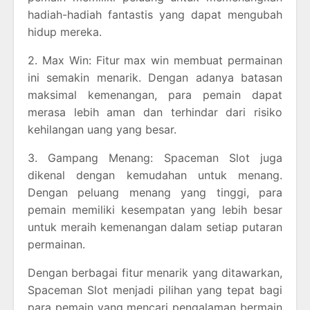
hadiah-hadiah fantastis yang dapat mengubah
hidup mereka.
2. Max Win: Fitur max win membuat permainan
ini semakin menarik. Dengan adanya batasan
maksimal kemenangan, para pemain dapat
merasa lebih aman dan terhindar dari risiko
kehilangan uang yang besar.
3. Gampang Menang: Spaceman Slot juga
dikenal dengan kemudahan untuk menang.
Dengan peluang menang yang tinggi, para
pemain memiliki kesempatan yang lebih besar
untuk meraih kemenangan dalam setiap putaran
permainan.
Dengan berbagai fitur menarik yang ditawarkan,
Spaceman Slot menjadi pilihan yang tepat bagi
para pemain yang mencari pengalaman bermain