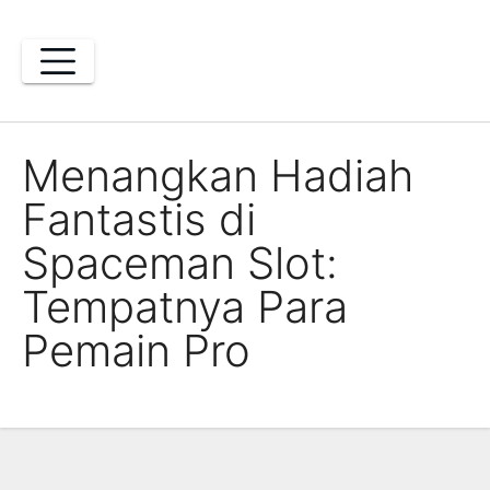
Skip
to
content
Menangkan Hadiah
Fantastis di
Spaceman Slot:
Tempatnya Para
Pemain Pro