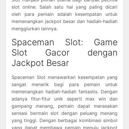
slot online. Salah satu hal yang paling dicari
oleh para pemain adalah kesempatan untuk
memenangkan jackpot besar dan hadiah-hadiah
menggiurkan lainnya.
Spaceman Slot: Game
Slot Gacor dengan
Jackpot Besar
Spaceman Slot menawarkan kesempatan yang
sangat menarik bagi para pemain untuk
memenangkan hadiah-hadiah fantastis. Dengan
adanya fitur-fitur unik seperti max win dan
gampang menang, pemain dapat merasakan
sensasi bermain slot dengan peluang menang
yang tinggi. Dengan berbagai kombinasi simbol
yang dapat membawa pemain menuju jackpot