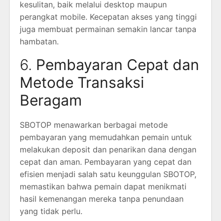
kesulitan, baik melalui desktop maupun
perangkat mobile. Kecepatan akses yang tinggi
juga membuat permainan semakin lancar tanpa
hambatan.
6.
Pembayaran Cepat dan
Metode Transaksi
Beragam
SBOTOP menawarkan berbagai metode
pembayaran yang memudahkan pemain untuk
melakukan deposit dan penarikan dana dengan
cepat dan aman. Pembayaran yang cepat dan
efisien menjadi salah satu keunggulan SBOTOP,
memastikan bahwa pemain dapat menikmati
hasil kemenangan mereka tanpa penundaan
yang tidak perlu.