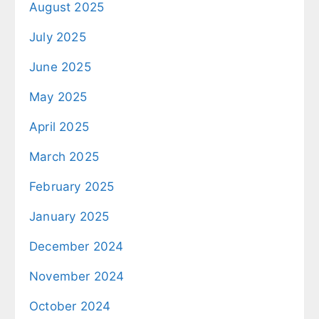
August 2025
July 2025
June 2025
May 2025
April 2025
March 2025
February 2025
January 2025
December 2024
November 2024
October 2024