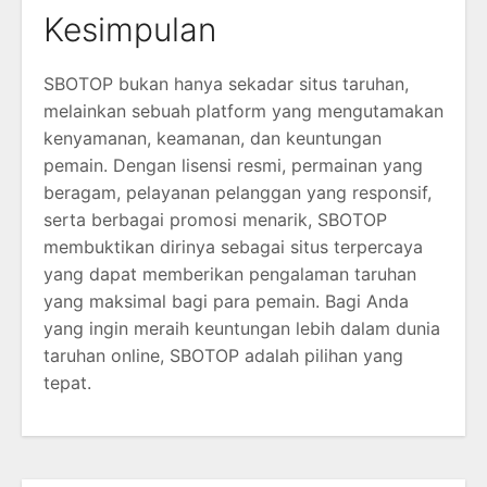
Kesimpulan
SBOTOP bukan hanya sekadar situs taruhan,
melainkan sebuah platform yang mengutamakan
kenyamanan, keamanan, dan keuntungan
pemain. Dengan lisensi resmi, permainan yang
beragam, pelayanan pelanggan yang responsif,
serta berbagai promosi menarik, SBOTOP
membuktikan dirinya sebagai situs terpercaya
yang dapat memberikan pengalaman taruhan
yang maksimal bagi para pemain. Bagi Anda
yang ingin meraih keuntungan lebih dalam dunia
taruhan online, SBOTOP adalah pilihan yang
tepat.