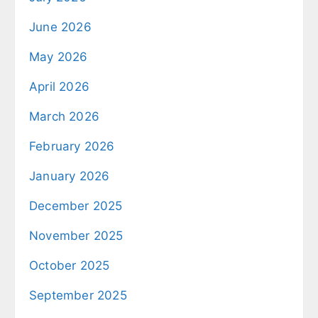
June 2026
May 2026
April 2026
March 2026
February 2026
January 2026
December 2025
November 2025
October 2025
September 2025