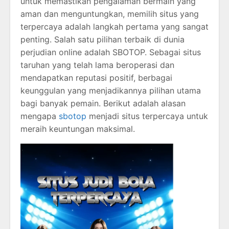
untuk memastikan pengalaman bermain yang
aman dan menguntungkan, memilih situs yang
terpercaya adalah langkah pertama yang sangat
penting. Salah satu pilihan terbaik di dunia
perjudian online adalah SBOTOP. Sebagai situs
taruhan yang telah lama beroperasi dan
mendapatkan reputasi positif, berbagai
keunggulan yang menjadikannya pilihan utama
bagi banyak pemain. Berikut adalah alasan
mengapa
sbotop
menjadi situs terpercaya untuk
meraih keuntungan maksimal.