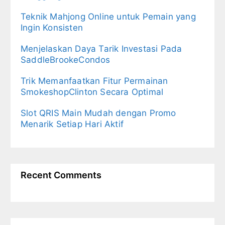
Teknik Mahjong Online untuk Pemain yang
Ingin Konsisten
Menjelaskan Daya Tarik Investasi Pada
SaddleBrookeCondos
Trik Memanfaatkan Fitur Permainan
SmokeshopClinton Secara Optimal
Slot QRIS Main Mudah dengan Promo
Menarik Setiap Hari Aktif
Recent Comments