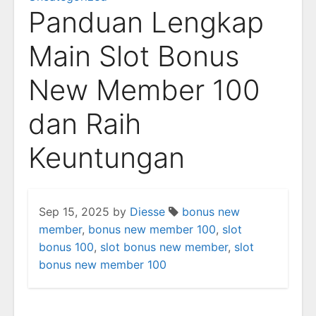
Panduan Lengkap
Main Slot Bonus
New Member 100
dan Raih
Keuntungan
Sep 15, 2025
by
Diesse
bonus new
member
,
bonus new member 100
,
slot
bonus 100
,
slot bonus new member
,
slot
bonus new member 100