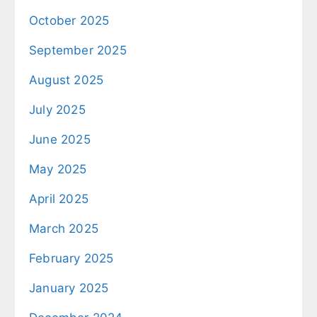
October 2025
September 2025
August 2025
July 2025
June 2025
May 2025
April 2025
March 2025
February 2025
January 2025