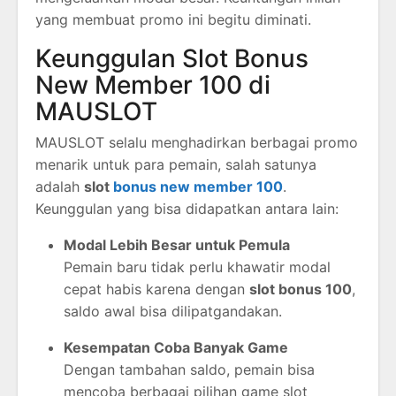
yang membuat promo ini begitu diminati.
Keunggulan Slot Bonus
New Member 100 di
MAUSLOT
MAUSLOT selalu menghadirkan berbagai promo
menarik untuk para pemain, salah satunya
adalah
slot
bonus new member 100
.
Keunggulan yang bisa didapatkan antara lain:
Modal Lebih Besar untuk Pemula
Pemain baru tidak perlu khawatir modal
cepat habis karena dengan
slot bonus 100
,
saldo awal bisa dilipatgandakan.
Kesempatan Coba Banyak Game
Dengan tambahan saldo, pemain bisa
mencoba berbagai pilihan game slot