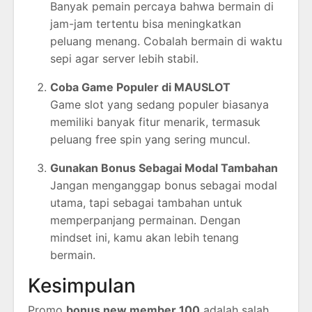
Banyak pemain percaya bahwa bermain di
jam-jam tertentu bisa meningkatkan
peluang menang. Cobalah bermain di waktu
sepi agar server lebih stabil.
Coba Game Populer di MAUSLOT
Game slot yang sedang populer biasanya
memiliki banyak fitur menarik, termasuk
peluang free spin yang sering muncul.
Gunakan Bonus Sebagai Modal Tambahan
Jangan menganggap bonus sebagai modal
utama, tapi sebagai tambahan untuk
memperpanjang permainan. Dengan
mindset ini, kamu akan lebih tenang
bermain.
Kesimpulan
Promo
bonus new member 100
adalah salah