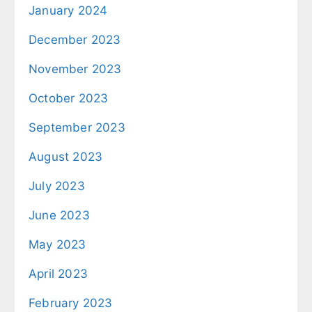
January 2024
December 2023
November 2023
October 2023
September 2023
August 2023
July 2023
June 2023
May 2023
April 2023
February 2023