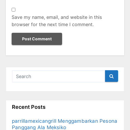
Save my name, email, and website in this
browser for the next time I comment.
Recent Posts
parrillamexicangrill Menggambarkan Pesona
Panggang Ala Meksiko