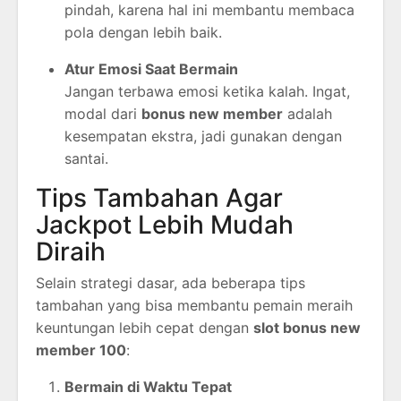
pindah, karena hal ini membantu membaca
pola dengan lebih baik.
Atur Emosi Saat Bermain
Jangan terbawa emosi ketika kalah. Ingat,
modal dari
bonus new member
adalah
kesempatan ekstra, jadi gunakan dengan
santai.
Tips Tambahan Agar
Jackpot Lebih Mudah
Diraih
Selain strategi dasar, ada beberapa tips
tambahan yang bisa membantu pemain meraih
keuntungan lebih cepat dengan
slot bonus new
member 100
:
Bermain di Waktu Tepat