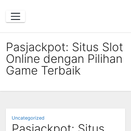
Skip
to
content
Pasjackpot: Situs Slot
Online dengan Pilihan
Game Terbaik
Uncategorized
Pasjackpot: Situs