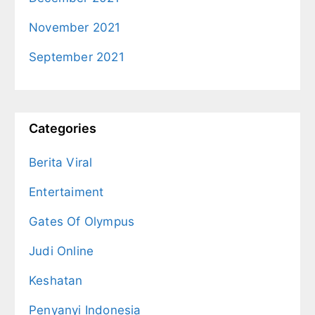
November 2021
September 2021
Categories
Berita Viral
Entertaiment
Gates Of Olympus
Judi Online
Keshatan
Penyanyi Indonesia