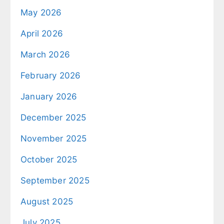
May 2026
April 2026
March 2026
February 2026
January 2026
December 2025
November 2025
October 2025
September 2025
August 2025
July 2025