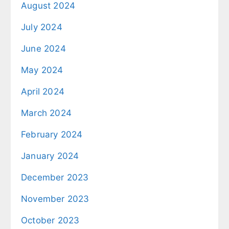
August 2024
July 2024
June 2024
May 2024
April 2024
March 2024
February 2024
January 2024
December 2023
November 2023
October 2023