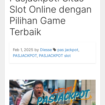
Slot Online dengan
Pilihan Game
Terbaik
Feb 1, 2025
by
Diesse
pas jackpot
,
PASJACKPOT
,
PASJACKPOT slot