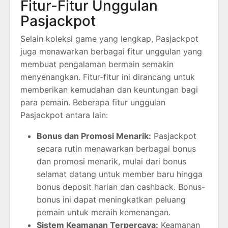
Fitur-Fitur Unggulan
Pasjackpot
Selain koleksi game yang lengkap, Pasjackpot
juga menawarkan berbagai fitur unggulan yang
membuat pengalaman bermain semakin
menyenangkan. Fitur-fitur ini dirancang untuk
memberikan kemudahan dan keuntungan bagi
para pemain. Beberapa fitur unggulan
Pasjackpot antara lain:
Bonus dan Promosi Menarik:
Pasjackpot
secara rutin menawarkan berbagai bonus
dan promosi menarik, mulai dari bonus
selamat datang untuk member baru hingga
bonus deposit harian dan cashback. Bonus-
bonus ini dapat meningkatkan peluang
pemain untuk meraih kemenangan.
Sistem Keamanan Terpercaya:
Keamanan