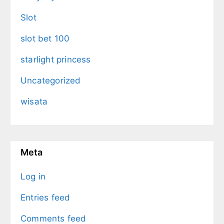
Slot
slot bet 100
starlight princess
Uncategorized
wisata
Meta
Log in
Entries feed
Comments feed