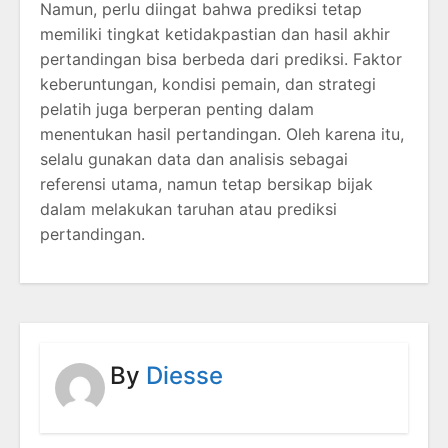
Namun, perlu diingat bahwa prediksi tetap
memiliki tingkat ketidakpastian dan hasil akhir
pertandingan bisa berbeda dari prediksi. Faktor
keberuntungan, kondisi pemain, dan strategi
pelatih juga berperan penting dalam
menentukan hasil pertandingan. Oleh karena itu,
selalu gunakan data dan analisis sebagai
referensi utama, namun tetap bersikap bijak
dalam melakukan taruhan atau prediksi
pertandingan.
By
Diesse