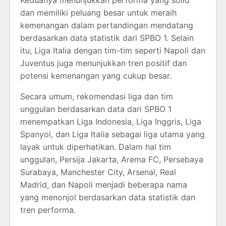
Keduanya menunjukkan performa yang solid
dan memiliki peluang besar untuk meraih
kemenangan dalam pertandingan mendatang
berdasarkan data statistik dari SPBO 1. Selain
itu, Liga Italia dengan tim-tim seperti Napoli dan
Juventus juga menunjukkan tren positif dan
potensi kemenangan yang cukup besar.
Secara umum, rekomendasi liga dan tim
unggulan berdasarkan data dari SPBO 1
menempatkan Liga Indonesia, Liga Inggris, Liga
Spanyol, dan Liga Italia sebagai liga utama yang
layak untuk diperhatikan. Dalam hal tim
unggulan, Persija Jakarta, Arema FC, Persebaya
Surabaya, Manchester City, Arsenal, Real
Madrid, dan Napoli menjadi beberapa nama
yang menonjol berdasarkan data statistik dan
tren performa.