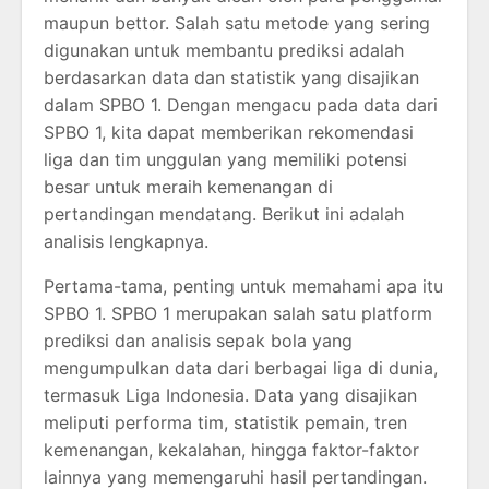
maupun bettor. Salah satu metode yang sering
digunakan untuk membantu prediksi adalah
berdasarkan data dan statistik yang disajikan
dalam SPBO 1. Dengan mengacu pada data dari
SPBO 1, kita dapat memberikan rekomendasi
liga dan tim unggulan yang memiliki potensi
besar untuk meraih kemenangan di
pertandingan mendatang. Berikut ini adalah
analisis lengkapnya.
Pertama-tama, penting untuk memahami apa itu
SPBO 1. SPBO 1 merupakan salah satu platform
prediksi dan analisis sepak bola yang
mengumpulkan data dari berbagai liga di dunia,
termasuk Liga Indonesia. Data yang disajikan
meliputi performa tim, statistik pemain, tren
kemenangan, kekalahan, hingga faktor-faktor
lainnya yang memengaruhi hasil pertandingan.