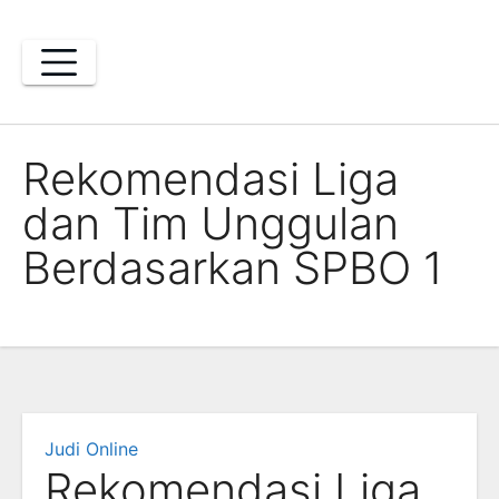
Skip
to
content
Rekomendasi Liga
dan Tim Unggulan
Berdasarkan SPBO 1
Judi Online
Rekomendasi Liga