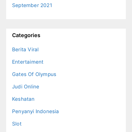
September 2021
Categories
Berita Viral
Entertaiment
Gates Of Olympus
Judi Online
Keshatan
Penyanyi Indonesia
Slot