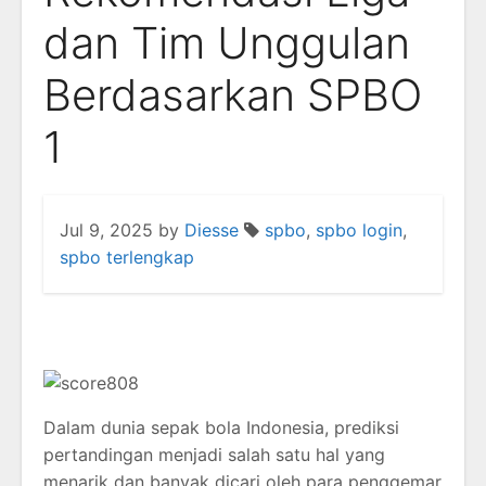
dan Tim Unggulan
Berdasarkan SPBO
1
Jul 9, 2025
by
Diesse
spbo
,
spbo login
,
spbo terlengkap
Dalam dunia sepak bola Indonesia, prediksi
pertandingan menjadi salah satu hal yang
menarik dan banyak dicari oleh para penggemar