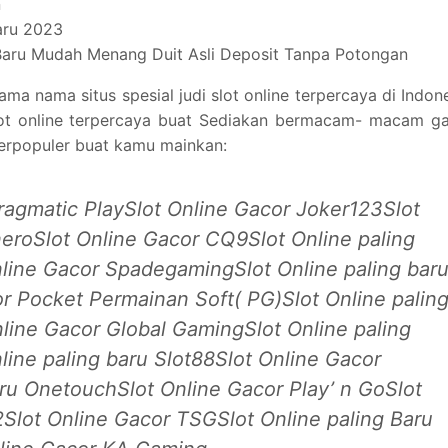
n
baru 2023
g Baru Mudah Menang Duit Asli Deposit Tanpa Potongan
a nama situs spesial judi slot online terpercaya di Indon
lot online terpercaya buat Sediakan bermacam- macam g
terpopuler buat kamu mainkan:
Pragmatic PlaySlot Online Gacor Joker123Slot
neroSlot Online Gacor CQ9Slot Online paling
line Gacor SpadegamingSlot Online paling bar
r Pocket Permainan Soft( PG)Slot Online palin
line Gacor Global GamingSlot Online paling
ine paling baru Slot88Slot Online Gacor
ru OnetouchSlot Online Gacor Play’ n GoSlot
2Slot Online Gacor TSGSlot Online paling Baru