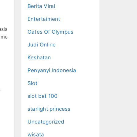
Berita Viral
Entertaiment
esia
Gates Of Olympus
ame
Judi Online
Keshatan
Penyanyi Indonesia
u
Slot
g
slot bet 100
starlight princess
Uncategorized
wisata