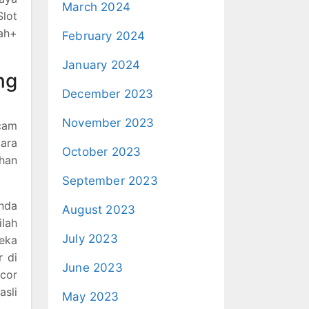
March 2024
Slot
iah+
February 2024
January 2024
ng
December 2023
November 2023
acam
cara
October 2023
han
September 2023
anda
August 2023
ilah
July 2023
eka
r di
June 2023
acor
asli
May 2023