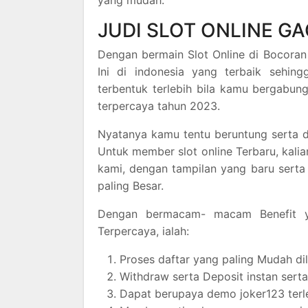
yang mudah.
JUDI SLOT ONLINE G
Dengan bermain Slot Online di Bocora
Ini di indonesia yang terbaik sehin
terbentuk terlebih bila kamu bergabung
terpercaya tahun 2023.
Nyatanya kamu tentu beruntung serta
Untuk member slot online Terbaru, kalia
kami, dengan tampilan yang baru serta 
paling Besar.
Dengan bermacam- macam Benefit yan
Terpercaya, ialah:
Proses daftar yang paling Mudah di
Withdraw serta Deposit instan sert
Dapat berupaya demo joker123 terl