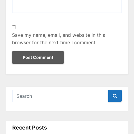
Save my name, email, and website in this
browser for the next time I comment.
Recent Posts