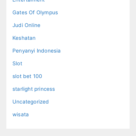
Gates Of Olympus
Judi Online
Keshatan
Penyanyi Indonesia
Slot
slot bet 100
starlight princess
Uncategorized
wisata