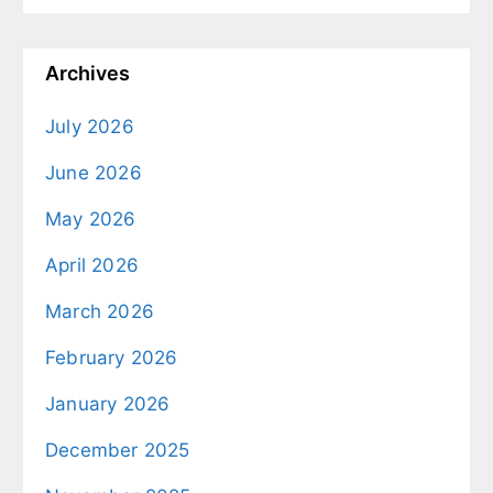
Archives
July 2026
June 2026
May 2026
April 2026
March 2026
February 2026
January 2026
December 2025