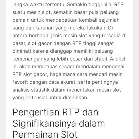
jangka waktu tertentu. Semakin tinggi nilai RTP
suatu mesin slot, semakin besar pula peluang
pemain untuk mendapatkan kembali sejumlah
uang dari taruhan yang mereka lakukan. Di
antara berbagai jenis mesin slot yang tersedia di
pasar, slot gacor dengan RTP tinggi sangat
diminati karena dianggap memiliki peluang
kemenangan yang lebih besar dan stabil. Artikel
ini akan membahas secara mendalam mengenai
RTP slot gacor, bagaimana cara mencari mesin
favorit dengan data akurat, serta pentingnya
analisis statistik dalam menentukan mesin slot
yang potensial untuk dimainkan.
Pengertian RTP dan
Signifikansinya dalam
Permainan Slot