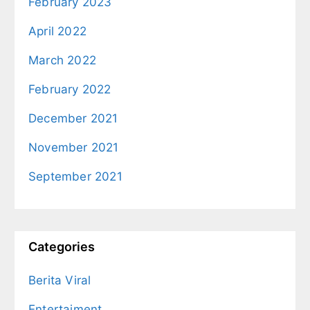
February 2023
April 2022
March 2022
February 2022
December 2021
November 2021
September 2021
Categories
Berita Viral
Entertaiment