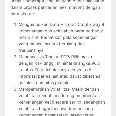
Berikut beberapa langkah yang dapat dilakukan
dalam proses pencarian mesin favorit dengan
data akurat:
Mengumpulkan Data Historis: Catat riwayat
kemenangan dan kekalahan pada berbagai
mesin slot. Perhatikan pola kemenangan
yang muncul secara berulang dan
frekuensinya.
Menganalisis Tingkat RTP: Pilih mesin
dengan RTP tinggi, minimal di angka 96%
ke atas. Data ini biasanya tersedia di
informasi permainan atau dapat diketahui
melalui komunitas pemain.
Memperhatikan Volatilitas: Mesin dengan
volatilitas rendah cenderung memberikan
kemenangan kecil secara sering, sedangkan
volatilitas tinggi menawarkan peluang
kemenangan besar tetapi jarang terjadi.