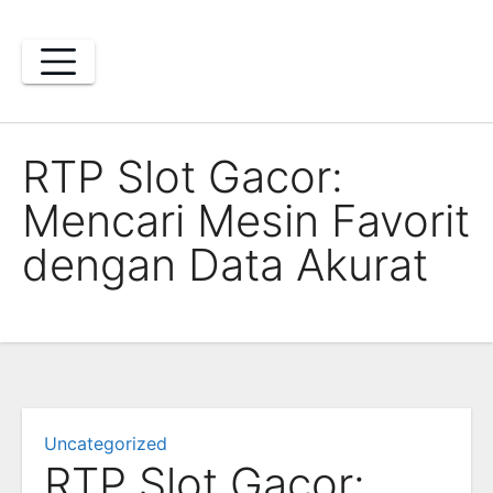
Skip
to
content
RTP Slot Gacor:
Mencari Mesin Favorit
dengan Data Akurat
Uncategorized
RTP Slot Gacor: