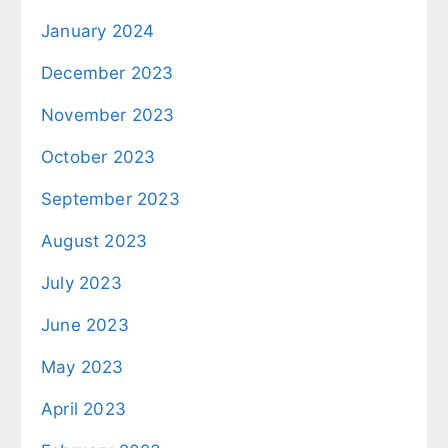
January 2024
December 2023
November 2023
October 2023
September 2023
August 2023
July 2023
June 2023
May 2023
April 2023