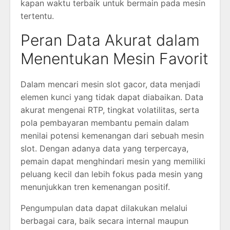
kapan waktu terbaik untuk bermain pada mesin
tertentu.
Peran Data Akurat dalam
Menentukan Mesin Favorit
Dalam mencari mesin slot gacor, data menjadi
elemen kunci yang tidak dapat diabaikan. Data
akurat mengenai RTP, tingkat volatilitas, serta
pola pembayaran membantu pemain dalam
menilai potensi kemenangan dari sebuah mesin
slot. Dengan adanya data yang terpercaya,
pemain dapat menghindari mesin yang memiliki
peluang kecil dan lebih fokus pada mesin yang
menunjukkan tren kemenangan positif.
Pengumpulan data dapat dilakukan melalui
berbagai cara, baik secara internal maupun