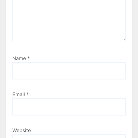
Name
*
Email
*
Website