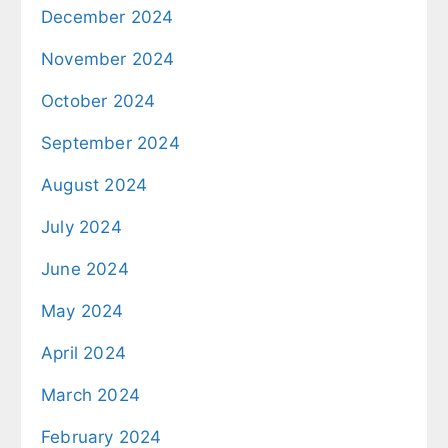
December 2024
November 2024
October 2024
September 2024
August 2024
July 2024
June 2024
May 2024
April 2024
March 2024
February 2024