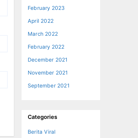
February 2023
April 2022
March 2022
February 2022
December 2021
November 2021
September 2021
Categories
Berita Viral