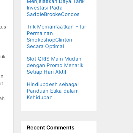
Menjelaskan Daya Tarik
Investasi Pada
SaddleBrookeCondos
tus
Trik Memanfaatkan Fitur
Permainan
SmokeshopClinton
Secara Optimal
tuk
Slot QRIS Main Mudah
dengan Promo Menarik
Setiap Hari Aktif
in
ot
Hindiupdesh sebagai
Panduan Etika dalam
Kehidupan
ah
g
Recent Comments