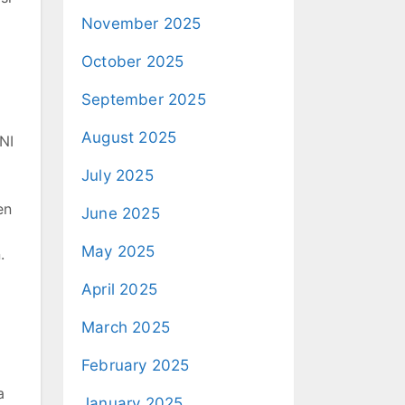
November 2025
October 2025
September 2025
August 2025
NI
July 2025
en
June 2025
May 2025
.
April 2025
March 2025
February 2025
a
January 2025