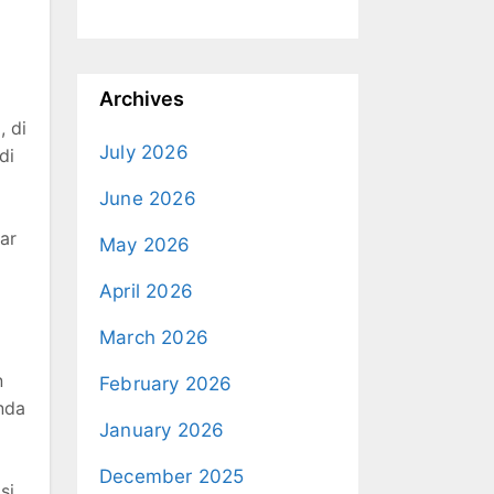
Archives
, di
July 2026
di
June 2026
ar
May 2026
April 2026
March 2026
n
February 2026
nda
January 2026
December 2025
si