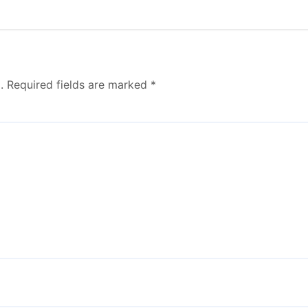
.
Required fields are marked
*