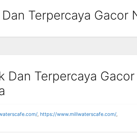
k Dan Terpercaya Gacor 
aik Dan Terpercaya Gacor
a
lwaterscafe.com/
,
https://www.millwaterscafe.com/
,