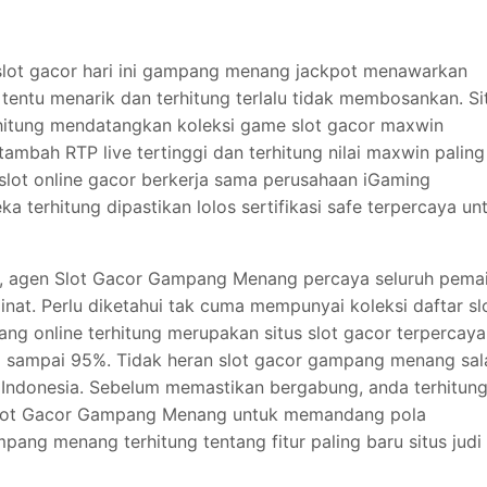
lot gacor hari ini gampang menang jackpot menawarkan
h tentu menarik dan terhitung terlalu tidak membosankan. Si
hitung mendatangkan koleksi game slot gacor maxwin
ambah RTP live tertinggi dan terhitung nilai maxwin paling
slot online gacor berkerja sama perusahaan iGaming
ka terhitung dipastikan lolos sertifikasi safe terpercaya un
cor, agen Slot Gacor Gampang Menang percaya seluruh pema
at. Perlu diketahui tak cuma mempunyai koleksi daftar sl
ng online terhitung merupakan situs slot gacor terpercaya
ya sampai 95%. Tidak heran slot gacor gampang menang sal
at Indonesia. Sebelum memastikan bergabung, anda terhitun
lot Gacor Gampang Menang untuk memandang pola
pang menang terhitung tentang fitur paling baru situs judi