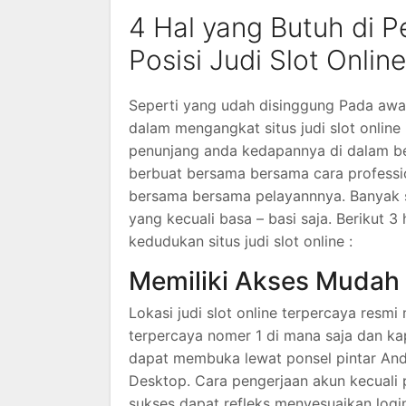
4 Hal yang Butuh di P
Posisi Judi Slot Onlin
Seperti yang udah disinggung Pada awa
dalam mengangkat situs judi slot online
penunjang anda kedapannya di dalam be
berbuat bersama bersama cara professi
bersama bersama pelayannnya. Banyak s
yang kecuali basa – basi saja. Berikut 3
kedudukan situs judi slot online :
Memiliki Akses Mudah S
Lokasi judi slot online terpercaya resm
terpercaya nomer 1 di mana saja dan ka
dapat membuka lewat ponsel pintar And
Desktop. Cara pengerjaan akun kecuali p
sukses dapat refleks menyesuaikan login