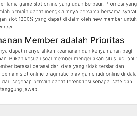
r lama game slot online yang udah Berbaur. Promosi yang
jumlah pemain dapat mengklaimnya bersama bersama syarat
gan slot 1200% yang dapat diklaim oleh new member untuk
ember.
nan Member adalah Prioritas
astinya dapat menyerahkan keamanan dan kenyamanan bagi
n. Bukan kecuali soal member mengerjakan situs judi onli
ber berasal berasal dari data yang tidak tersiar dan
pemain slot online pragmatic play game judi online di dal
 dari segenap pemain dapat terenkripsi sebagai safe dan
ertanggung jawab.