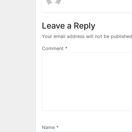
Leave a Reply
Your email address will not be published
Comment
*
Name
*