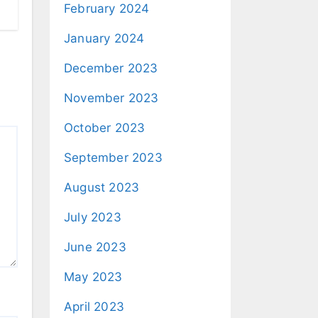
February 2024
January 2024
December 2023
November 2023
October 2023
September 2023
August 2023
July 2023
June 2023
May 2023
April 2023