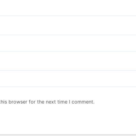
his browser for the next time I comment.