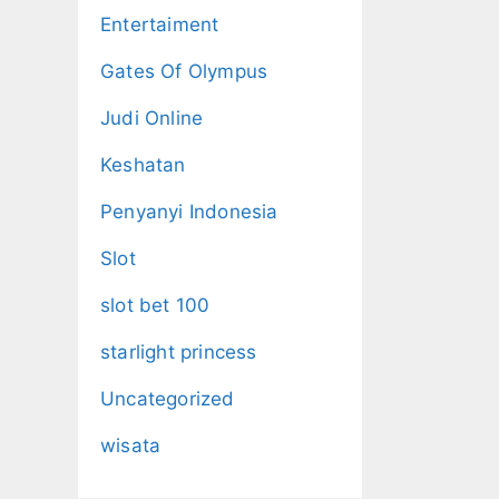
Entertaiment
Gates Of Olympus
Judi Online
Keshatan
Penyanyi Indonesia
Slot
slot bet 100
starlight princess
Uncategorized
wisata