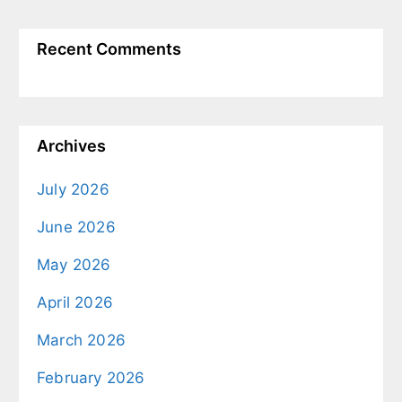
Recent Comments
Archives
July 2026
June 2026
May 2026
April 2026
March 2026
February 2026