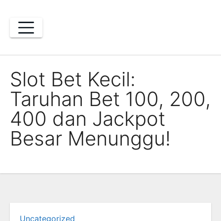
Skip
to
content
Slot Bet Kecil:
Taruhan Bet 100, 200,
400 dan Jackpot
Besar Menunggu!
Uncategorized