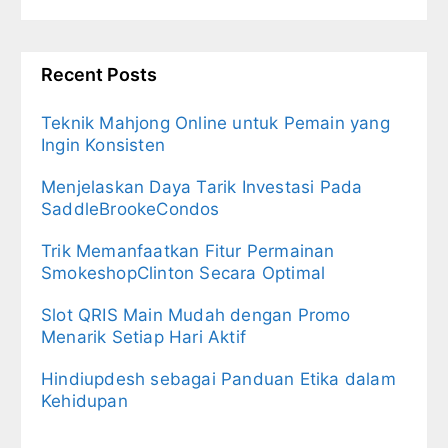
Recent Posts
Teknik Mahjong Online untuk Pemain yang
Ingin Konsisten
Menjelaskan Daya Tarik Investasi Pada
SaddleBrookeCondos
Trik Memanfaatkan Fitur Permainan
SmokeshopClinton Secara Optimal
Slot QRIS Main Mudah dengan Promo
Menarik Setiap Hari Aktif
Hindiupdesh sebagai Panduan Etika dalam
Kehidupan