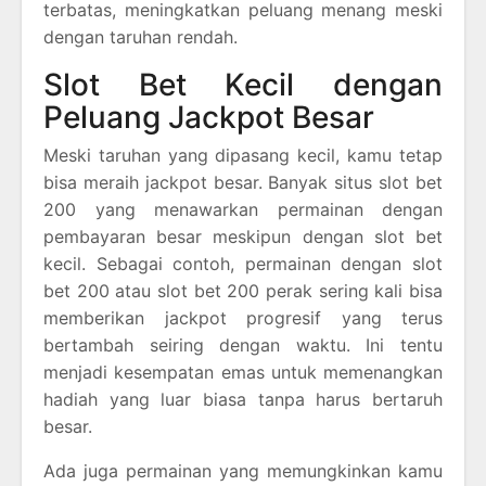
terbatas, meningkatkan peluang menang meski
dengan taruhan rendah.
Slot Bet Kecil dengan
Peluang Jackpot Besar
Meski taruhan yang dipasang kecil, kamu tetap
bisa meraih jackpot besar. Banyak situs slot bet
200 yang menawarkan permainan dengan
pembayaran besar meskipun dengan slot bet
kecil. Sebagai contoh, permainan dengan slot
bet 200 atau slot bet 200 perak sering kali bisa
memberikan jackpot progresif yang terus
bertambah seiring dengan waktu. Ini tentu
menjadi kesempatan emas untuk memenangkan
hadiah yang luar biasa tanpa harus bertaruh
besar.
Ada juga permainan yang memungkinkan kamu