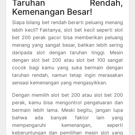
Taruhan Rendah,
Kemenangan Besar!
Siapa bilang bet rendah berarti peluang menang
lebih kecil? Faktanya, slot bet kecil seperti slot
bet 200 perak gacor bisa memberikan peluang
menang yang sangat besar, bahkan lebih sering
daripada slot dengan taruhan tinggi. Mesin
dengan slot bet 200 atau slot bet 100 sangat
cocok bagi kamu yang suka bermain dengan
taruhan rendah, namun tetap ingin merasakan
sensasi kemenangan yang mengasyikkan.
Dengan memilih slot bet 200 atau slot bet 200
perak, kamu bisa mengontrol pengeluaran dan
bermain lebih lama. Meski begitu, jangan lupa
bahwa ada banyak faktor lain yang
mempengaruhi kemenangan, seperti
keberuntungan dan pemilihan mesin slot yang