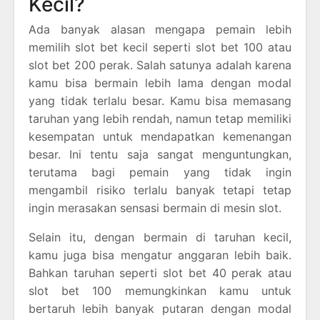
Kecil?
Ada banyak alasan mengapa pemain lebih
memilih slot bet kecil seperti slot bet 100 atau
slot bet 200 perak. Salah satunya adalah karena
kamu bisa bermain lebih lama dengan modal
yang tidak terlalu besar. Kamu bisa memasang
taruhan yang lebih rendah, namun tetap memiliki
kesempatan untuk mendapatkan kemenangan
besar. Ini tentu saja sangat menguntungkan,
terutama bagi pemain yang tidak ingin
mengambil risiko terlalu banyak tetapi tetap
ingin merasakan sensasi bermain di mesin slot.
Selain itu, dengan bermain di taruhan kecil,
kamu juga bisa mengatur anggaran lebih baik.
Bahkan taruhan seperti slot bet 40 perak atau
slot bet 100 memungkinkan kamu untuk
bertaruh lebih banyak putaran dengan modal