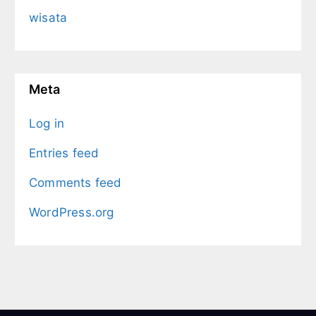
wisata
Meta
Log in
Entries feed
Comments feed
WordPress.org