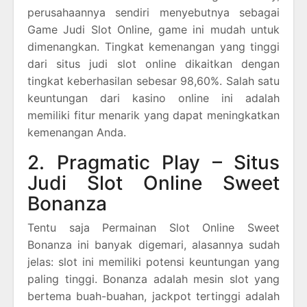
perusahaannya sendiri menyebutnya sebagai
Game Judi Slot Online, game ini mudah untuk
dimenangkan. Tingkat kemenangan yang tinggi
dari situs judi slot online dikaitkan dengan
tingkat keberhasilan sebesar 98,60%. Salah satu
keuntungan dari kasino online ini adalah
memiliki fitur menarik yang dapat meningkatkan
kemenangan Anda.
2. Pragmatic Play – Situs
Judi Slot Online Sweet
Bonanza
Tentu saja Permainan Slot Online Sweet
Bonanza ini banyak digemari, alasannya sudah
jelas: slot ini memiliki potensi keuntungan yang
paling tinggi. Bonanza adalah mesin slot yang
bertema buah-buahan, jackpot tertinggi adalah