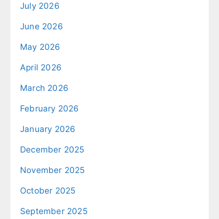
July 2026
June 2026
May 2026
April 2026
March 2026
February 2026
January 2026
December 2025
November 2025
October 2025
September 2025