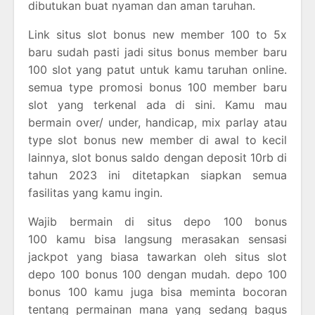
dibutukan buat nyaman dan aman taruhan.
Link situs slot bonus new member 100 to 5x
baru sudah pasti jadi situs bonus member baru
100 slot yang patut untuk kamu taruhan online.
semua type promosi bonus 100 member baru
slot yang terkenal ada di sini. Kamu mau
bermain over/ under, handicap, mix parlay atau
type slot bonus new member di awal to kecil
lainnya, slot bonus saldo dengan deposit 10rb di
tahun 2023 ini ditetapkan siapkan semua
fasilitas yang kamu ingin.
Wajib bermain di situs depo 100 bonus
100 kamu bisa langsung merasakan sensasi
jackpot yang biasa tawarkan oleh situs slot
depo 100 bonus 100 dengan mudah. depo 100
bonus 100 kamu juga bisa meminta bocoran
tentang permainan mana yang sedang bagus