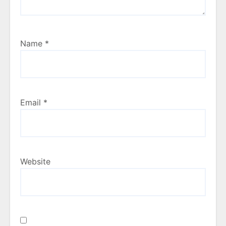
Name
*
Email
*
Website