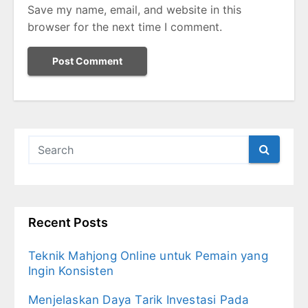
Save my name, email, and website in this
browser for the next time I comment.
Recent Posts
Teknik Mahjong Online untuk Pemain yang
Ingin Konsisten
Menjelaskan Daya Tarik Investasi Pada