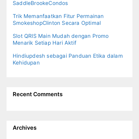
SaddleBrookeCondos
Trik Memanfaatkan Fitur Permainan
SmokeshopClinton Secara Optimal
Slot QRIS Main Mudah dengan Promo
Menarik Setiap Hari Aktif
Hindiupdesh sebagai Panduan Etika dalam
Kehidupan
Recent Comments
Archives