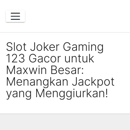
Skip
to
content
Slot Joker Gaming
123 Gacor untuk
Maxwin Besar:
Menangkan Jackpot
yang Menggiurkan!