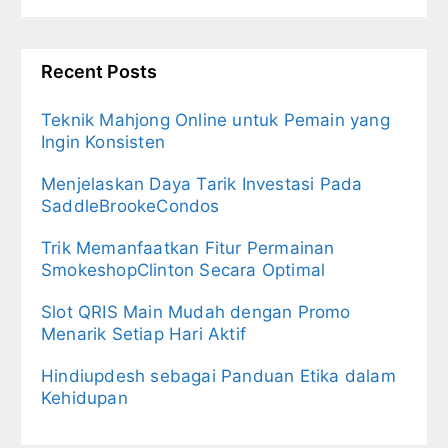
Recent Posts
Teknik Mahjong Online untuk Pemain yang
Ingin Konsisten
Menjelaskan Daya Tarik Investasi Pada
SaddleBrookeCondos
Trik Memanfaatkan Fitur Permainan
SmokeshopClinton Secara Optimal
Slot QRIS Main Mudah dengan Promo
Menarik Setiap Hari Aktif
Hindiupdesh sebagai Panduan Etika dalam
Kehidupan