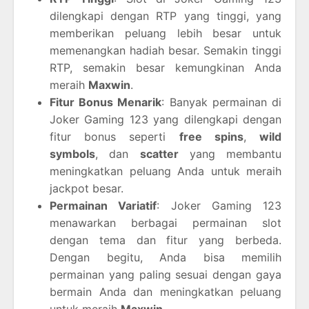
dilengkapi dengan RTP yang tinggi, yang
memberikan peluang lebih besar untuk
memenangkan hadiah besar. Semakin tinggi
RTP, semakin besar kemungkinan Anda
meraih
Maxwin
.
Fitur Bonus Menarik
: Banyak permainan di
Joker Gaming 123 yang dilengkapi dengan
fitur bonus seperti
free spins
,
wild
symbols
, dan
scatter
yang membantu
meningkatkan peluang Anda untuk meraih
jackpot besar.
Permainan Variatif
: Joker Gaming 123
menawarkan berbagai permainan slot
dengan tema dan fitur yang berbeda.
Dengan begitu, Anda bisa memilih
permainan yang paling sesuai dengan gaya
bermain Anda dan meningkatkan peluang