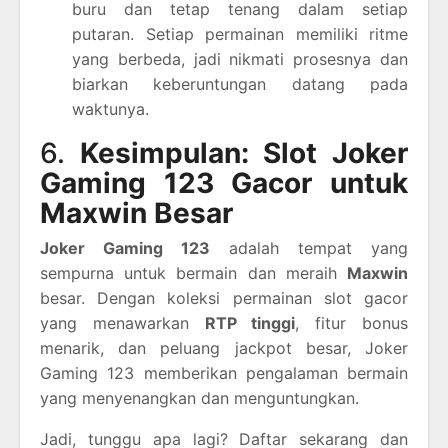
buru dan tetap tenang dalam setiap
putaran. Setiap permainan memiliki ritme
yang berbeda, jadi nikmati prosesnya dan
biarkan keberuntungan datang pada
waktunya.
6.
Kesimpulan: Slot Joker
Gaming 123 Gacor untuk
Maxwin Besar
Joker Gaming 123
adalah tempat yang
sempurna untuk bermain dan meraih
Maxwin
besar. Dengan koleksi permainan slot gacor
yang menawarkan
RTP tinggi
, fitur bonus
menarik, dan peluang jackpot besar, Joker
Gaming 123 memberikan pengalaman bermain
yang menyenangkan dan menguntungkan.
Jadi, tunggu apa lagi? Daftar sekarang dan