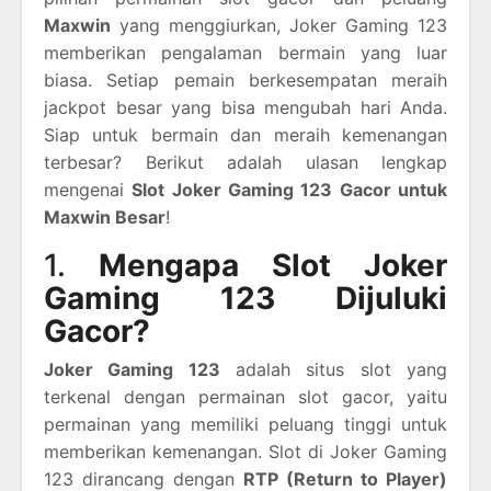
Maxwin
yang menggiurkan, Joker Gaming 123
memberikan pengalaman bermain yang luar
biasa. Setiap pemain berkesempatan meraih
jackpot besar yang bisa mengubah hari Anda.
Siap untuk bermain dan meraih kemenangan
terbesar? Berikut adalah ulasan lengkap
mengenai
Slot Joker Gaming 123 Gacor untuk
Maxwin Besar
!
1.
Mengapa Slot Joker
Gaming 123 Dijuluki
Gacor?
Joker Gaming 123
adalah situs slot yang
terkenal dengan permainan slot gacor, yaitu
permainan yang memiliki peluang tinggi untuk
memberikan kemenangan. Slot di Joker Gaming
123 dirancang dengan
RTP (Return to Player)