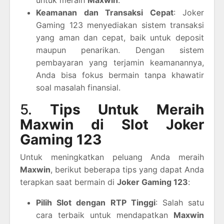
untuk meraih
Maxwin
.
Keamanan dan Transaksi Cepat
: Joker
Gaming 123 menyediakan sistem transaksi
yang aman dan cepat, baik untuk deposit
maupun penarikan. Dengan sistem
pembayaran yang terjamin keamanannya,
Anda bisa fokus bermain tanpa khawatir
soal masalah finansial.
5.
Tips Untuk Meraih
Maxwin di Slot Joker
Gaming 123
Untuk meningkatkan peluang Anda meraih
Maxwin
, berikut beberapa tips yang dapat Anda
terapkan saat bermain di
Joker Gaming 123
:
Pilih Slot dengan RTP Tinggi
: Salah satu
cara terbaik untuk mendapatkan
Maxwin