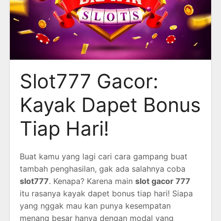
Slot777 Gacor:
Kayak Dapet Bonus
Tiap Hari!
Buat kamu yang lagi cari cara gampang buat
tambah penghasilan, gak ada salahnya coba
slot777
. Kenapa? Karena main
slot gacor 777
itu rasanya kayak dapet bonus tiap hari! Siapa
yang nggak mau kan punya kesempatan
menang besar hanya dengan modal yang