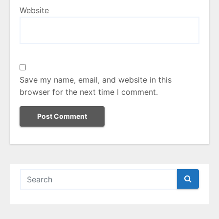
Website
Save my name, email, and website in this
browser for the next time I comment.