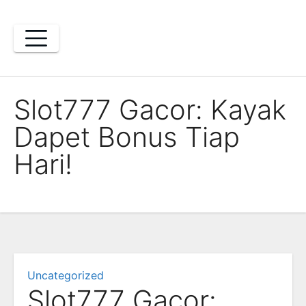
Skip
to
content
Slot777 Gacor: Kayak
Dapet Bonus Tiap
Hari!
Uncategorized
Slot777 Gacor: