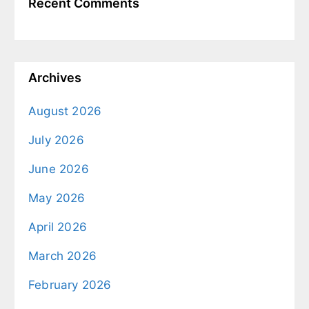
Recent Comments
Archives
August 2026
July 2026
June 2026
May 2026
April 2026
March 2026
February 2026