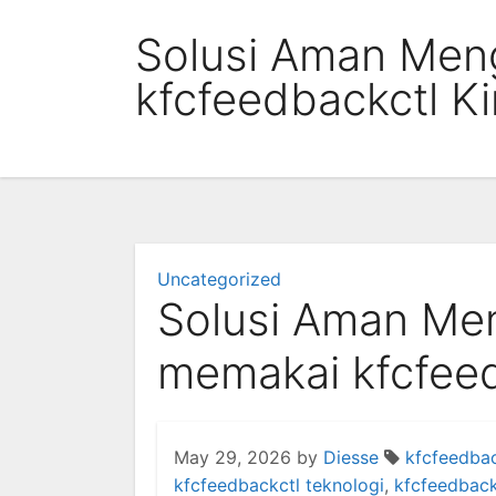
Skip
Solusi Aman Men
to
content
kfcfeedbackctl Ki
Uncategorized
Solusi Aman Me
memakai kfcfeed
May 29, 2026
by
Diesse
kfcfeedbac
kfcfeedbackctl teknologi
,
kfcfeedback