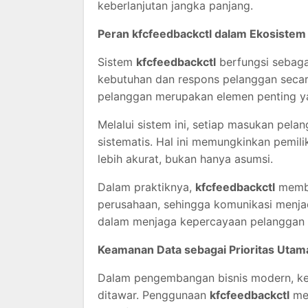
keberlanjutan jangka panjang.
Peran kfcfeedbackctl dalam Ekosistem
Sistem
kfcfeedbackctl
berfungsi sebaga
kebutuhan dan respons pelanggan secara
pelanggan merupakan elemen penting ya
Melalui sistem ini, setiap masukan pela
sistematis. Hal ini memungkinkan pemil
lebih akurat, bukan hanya asumsi.
Dalam praktiknya,
kfcfeedbackctl
memba
perusahaan, sehingga komunikasi menjadi
dalam menjaga kepercayaan pelanggan 
Keamanan Data sebagai Prioritas Utam
Dalam pengembangan bisnis modern, kea
ditawar. Penggunaan
kfcfeedbackctl
mem