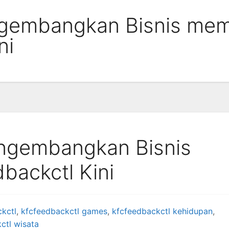
gembangkan Bisnis mem
ni
ngembangkan Bisnis
backctl Kini
kctl
,
kfcfeedbackctl games
,
kfcfeedbackctl kehidupan
,
ctl wisata