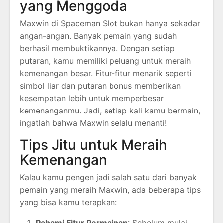
yang Menggoda
Maxwin di Spaceman Slot bukan hanya sekadar
angan-angan. Banyak pemain yang sudah
berhasil membuktikannya. Dengan setiap
putaran, kamu memiliki peluang untuk meraih
kemenangan besar. Fitur-fitur menarik seperti
simbol liar dan putaran bonus memberikan
kesempatan lebih untuk memperbesar
kemenanganmu. Jadi, setiap kali kamu bermain,
ingatlah bahwa Maxwin selalu menanti!
Tips Jitu untuk Meraih
Kemenangan
Kalau kamu pengen jadi salah satu dari banyak
pemain yang meraih Maxwin, ada beberapa tips
yang bisa kamu terapkan:
Pahami Fitur Permainan
: Sebelum mulai