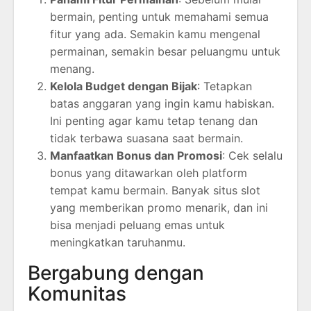
bermain, penting untuk memahami semua
fitur yang ada. Semakin kamu mengenal
permainan, semakin besar peluangmu untuk
menang.
Kelola Budget dengan Bijak
: Tetapkan
batas anggaran yang ingin kamu habiskan.
Ini penting agar kamu tetap tenang dan
tidak terbawa suasana saat bermain.
Manfaatkan Bonus dan Promosi
: Cek selalu
bonus yang ditawarkan oleh platform
tempat kamu bermain. Banyak situs slot
yang memberikan promo menarik, dan ini
bisa menjadi peluang emas untuk
meningkatkan taruhanmu.
Bergabung dengan
Komunitas