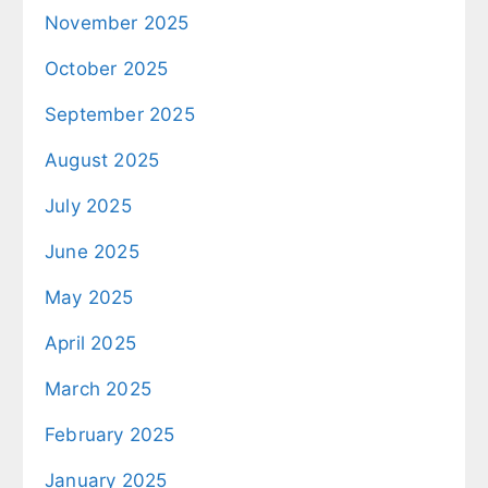
November 2025
October 2025
September 2025
August 2025
July 2025
June 2025
May 2025
April 2025
March 2025
February 2025
January 2025