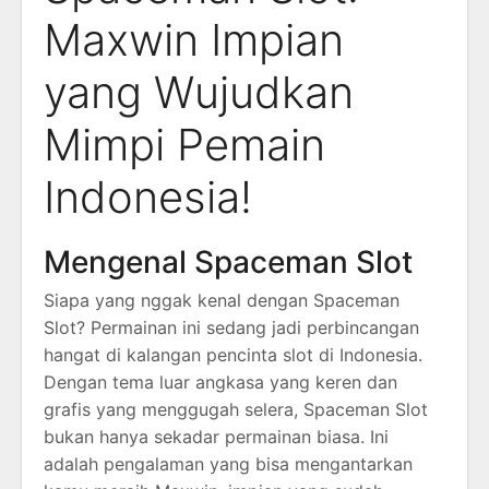
Maxwin Impian
yang Wujudkan
Mimpi Pemain
Indonesia!
Mengenal Spaceman Slot
Siapa yang nggak kenal dengan Spaceman
Slot? Permainan ini sedang jadi perbincangan
hangat di kalangan pencinta slot di Indonesia.
Dengan tema luar angkasa yang keren dan
grafis yang menggugah selera, Spaceman Slot
bukan hanya sekadar permainan biasa. Ini
adalah pengalaman yang bisa mengantarkan