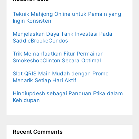
Teknik Mahjong Online untuk Pemain yang
Ingin Konsisten
Menjelaskan Daya Tarik Investasi Pada
SaddleBrookeCondos
Trik Memanfaatkan Fitur Permainan
SmokeshopClinton Secara Optimal
Slot QRIS Main Mudah dengan Promo
Menarik Setiap Hari Aktif
Hindiupdesh sebagai Panduan Etika dalam
Kehidupan
Recent Comments