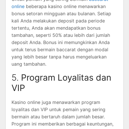
online
beberapa kasino online menawarkan
bonus setoran mingguan atau bulanan. Setiap
kali Anda melakukan deposit pada periode
tertentu, Anda akan mendapatkan bonus
tambahan, seperti 50% atau lebih dari jumlah
deposit Anda. Bonus ini memungkinkan Anda
untuk terus bermain baccarat dengan modal
yang lebih besar tanpa harus mengeluarkan
uang tambahan.
5.
Program Loyalitas dan
VIP
Kasino online juga menawarkan program
loyalitas dan VIP untuk pemain yang sering
bermain atau bertaruh dalam jumlah besar.
Program ini memberikan berbagai keuntungan,