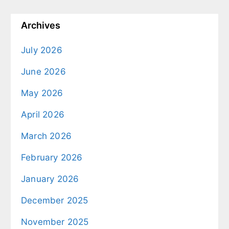
Archives
July 2026
June 2026
May 2026
April 2026
March 2026
February 2026
January 2026
December 2025
November 2025